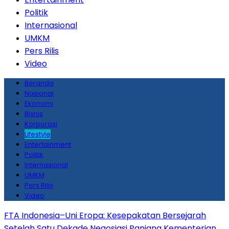
Politik
Internasional
UMKM
Pers Rilis
Video
Beranda
Nasional
Ekonomi
Bisnis
Korporasi
Lifestyle
Entertainment
Politik
Internasional
UMKM
Pers Rilis
Video
FTA Indonesia–Uni Eropa: Kesepakatan Bersejarah
Setelah Satu Dekade Negosiasi Panjang
Kementerian