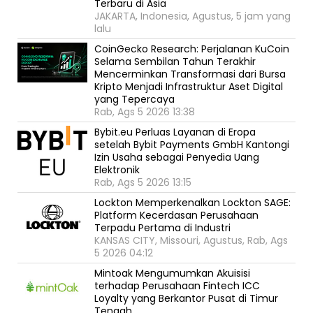
Terbaru di Asia
JAKARTA, Indonesia, Agustus, 5 jam yang
lalu
CoinGecko Research: Perjalanan KuCoin
Selama Sembilan Tahun Terakhir
Mencerminkan Transformasi dari Bursa
Kripto Menjadi Infrastruktur Aset Digital
yang Tepercaya
Rab, Ags 5 2026 13:38
Bybit.eu Perluas Layanan di Eropa
setelah Bybit Payments GmbH Kantongi
Izin Usaha sebagai Penyedia Uang
Elektronik
Rab, Ags 5 2026 13:15
Lockton Memperkenalkan Lockton SAGE:
Platform Kecerdasan Perusahaan
Terpadu Pertama di Industri
KANSAS CITY, Missouri, Agustus, Rab, Ags
5 2026 04:12
Mintoak Mengumumkan Akuisisi
terhadap Perusahaan Fintech ICC
Loyalty yang Berkantor Pusat di Timur
Tengah.