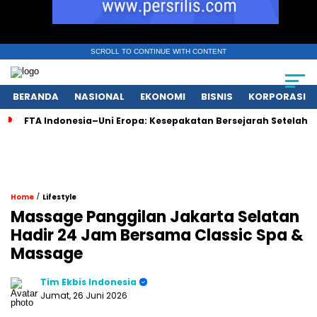
SCROLL TO CONTINUE WITH CONTENT
BERANDA
NASIONAL
EKONOMI
BISNIS
KORPORASI
FTA Indonesia–Uni Eropa: Kesepakatan Bersejarah Setelah 
/
Home
Lifestyle
Massage Panggilan Jakarta Selatan
Hadir 24 Jam Bersama Classic Spa &
Massage
Tim Ekbis Indonesia
Jumat, 26 Juni 2026