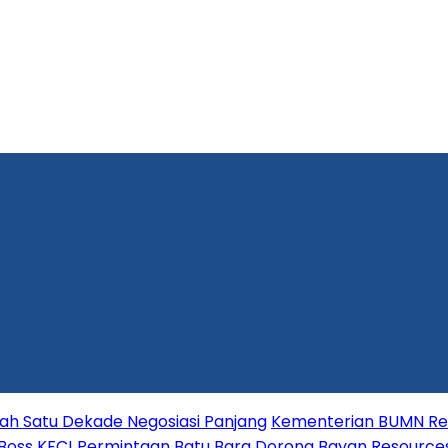
lah Satu Dekade Negosiasi Panjang
Kementerian BUMN Red
 Boss KFC!
Permintaan Batu Bara Dorong Bayan Resource