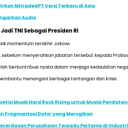
dirkan MitradeGPT Versi Terbaru di Asia
ngarkan Audio
Jadi TNI Sebagai Presiden RI
njadi momentum terakhir Jokowi.
 RI, sebelum menyerahkan jabatan tersebut kepada Prabo
ah berkontribusi nyata dalam menjaga kedaulatan nega
a membantu menangani berbagai tantangan dan krisis.
tisi Musik Hard Rock Rising untuk Musisi Pendatan
an Fragmentasi Data’ yang Merugikan
ecerdasan Perusahaan Terpadu Pertama di Industri