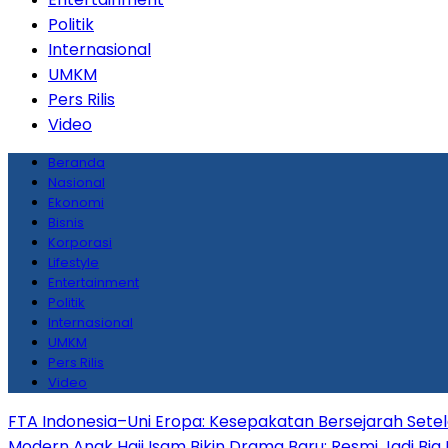
Politik
Internasional
UMKM
Pers Rilis
Video
Beranda
Nasional
Ekonomi
Bisnis
Korporasi
Lifestyle
Entertainment
Politik
Internasional
UMKM
Pers Rilis
Video
FTA Indonesia–Uni Eropa: Kesepakatan Bersejarah Sete
Modern
Anak Haji Isam Bikin Drama Baru: Resmi Jadi Big