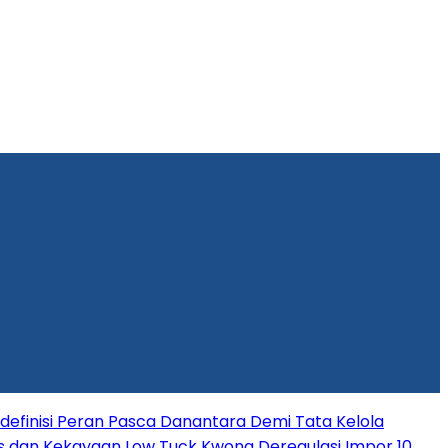
efinisi Peran Pasca Danantara Demi Tata Kelola
s dan Kekayaan Low Tuck Kwong
Deregulasi Impor 10