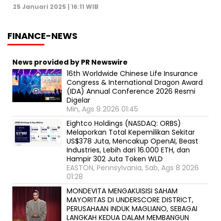
25 Januari 2025 | 16:11 WIB
FINANCE-NEWS
News provided by PR Newswire
16th Worldwide Chinese Life Insurance
Congress & International Dragon Award
(IDA) Annual Conference 2026 Resmi
Digelar
Min, Ags 9 2026 01:45
Eightco Holdings (NASDAQ: ORBS)
Melaporkan Total Kepemilikan Sekitar
US$378 Juta, Mencakup OpenAI, Beast
Industries, Lebih dari 16.000 ETH, dan
Hampir 302 Juta Token WLD
EASTON, Pennsylvania, Sab, Ags 8 2026
01:28
MONDEVITA MENGAKUISISI SAHAM
MAYORITAS DI UNDERSCORE DISTRICT,
PERUSAHAAN INDUK MAGLIANO, SEBAGAI
LANGKAH KEDUA DALAM MEMBANGUN