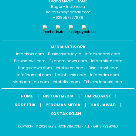
Graha Media Center,
Bogor - Indonesia
editorekbis@gmail.com
+628557777888
MEDIA NETWORK
Infoekbis.com
Businesstoday.id
Infoekonomi.com
Bisnisnews.com
Ekonominews.com
Infoemiten.com
Kongsinews.com
Infobumn.com
Bisnispost.com
Infofinansial.com
Hallobisnis.com
Infoesdm.com
Mediaemiten.com
Infotelko.com
Ekbisindonesia.com
HOME
HISTORI MEDIA
TIM REDAKSI
KODE ETIK
PEDOMAN MEDIA
HAK JAWAB
KONTAK IKLAN
COPYRIGHT © 2026 EKBISINDONESIA.COM - ALL RIGHTS RESERVED