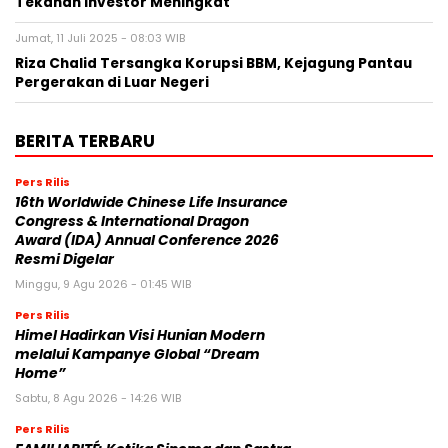
Tekanan Investor Meningkat
Jumat, 11 Juli 2025 - 08:03 WIB
Riza Chalid Tersangka Korupsi BBM, Kejagung Pantau
Pergerakan di Luar Negeri
BERITA TERBARU
Pers Rilis
16th Worldwide Chinese Life Insurance
Congress & International Dragon
Award (IDA) Annual Conference 2026
Resmi Digelar
Minggu, 9 Agu 2026 - 01:45 WIB
Pers Rilis
Himel Hadirkan Visi Hunian Modern
melalui Kampanye Global “Dream
Home”
Sabtu, 8 Agu 2026 - 14:26 WIB
Pers Rilis