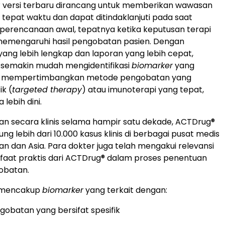
® versi terbaru dirancang untuk memberikan wawasan
tepat waktu dan dapat ditindaklanjuti pada saat
 perencanaan awal, tepatnya ketika keputusan terapi
memengaruhi hasil pengobatan pasien. Dengan
ang lebih lengkap dan laporan yang lebih cepat,
 semakin mudah mengidentifikasi
biomarker
yang
ta mempertimbangkan metode pengobatan yang
ik (
targeted therapy
) atau imunoterapi yang tepat,
lebih dini.
an secara klinis selama hampir satu dekade, ACTDrug®
g lebih dari 10.000 kasus klinis di berbagai pusat medis
an dan Asia. Para dokter juga telah mengakui relevansi
nfaat praktis dari ACTDrug® dalam proses penentuan
obatan.
n mencakup
biomarker
yang terkait dengan:
obatan yang bersifat spesifik