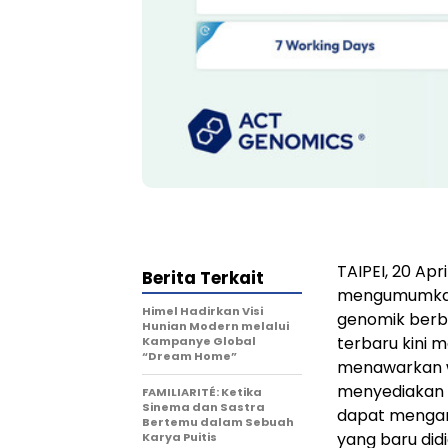
TAIPEI, 20 Ap
Berita Terkait
mengumumkan p
Himel Hadirkan Visi
genomik berb
Hunian Modern melalui
terbaru kini 
Kampanye Global
“Dream Home”
menawarkan w
menyediakan 
FAMILIARITÉ: Ketika
Sinema dan Sastra
dapat mengam
Bertemu dalam Sebuah
yang baru did
Karya Puitis