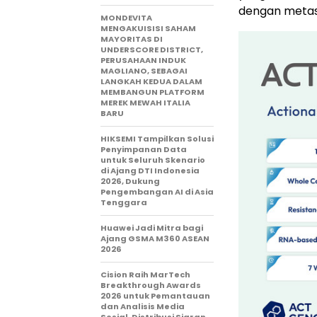
dengan metas
MONDEVITA
MENGAKUISISI SAHAM
MAYORITAS DI
UNDERSCORE DISTRICT,
PERUSAHAAN INDUK
MAGLIANO, SEBAGAI
LANGKAH KEDUA DALAM
MEMBANGUN PLATFORM
MEREK MEWAH ITALIA
BARU
HIKSEMI Tampilkan Solusi
Penyimpanan Data
untuk Seluruh Skenario
di Ajang DTI Indonesia
2026, Dukung
Pengembangan AI di Asia
Tenggara
Huawei Jadi Mitra bagi
Ajang GSMA M360 ASEAN
2026
Cision Raih MarTech
Breakthrough Awards
2026 untuk Pemantauan
dan Analisis Media