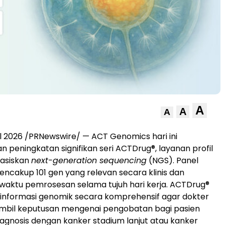
A
A
A
ril 2026 /PRNewswire/ — ACT Genomics hari ini
eningkatan signifikan seri ACTDrug®, layanan profil
asiskan
next-generation sequencing
(NGS). Panel
mencakup 101 gen yang relevan secara klinis dan
aktu pemrosesan selama tujuh hari kerja. ACTDrug®
informasi genomik secara komprehensif agar dokter
bil keputusan mengenai pengobatan bagi pasien
iagnosis dengan kanker stadium lanjut atau kanker