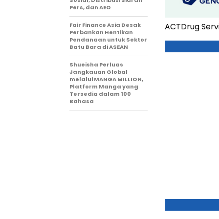
Sosial, Distribusi Siaran
Pers, dan AEO
Fair Finance Asia Desak
ACTDrug Servi
Perbankan Hentikan
Pendanaan untuk Sektor
Batu Bara di ASEAN
Shueisha Perluas
Jangkauan Global
melalui MANGA MILLION,
Platform Manga yang
Tersedia dalam 100
Bahasa