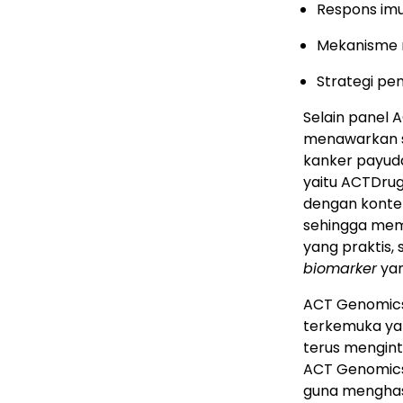
Respons im
Mekanisme r
Strategi pe
Selain panel 
menawarkan su
kanker payudar
yaitu ACTDrug
dengan konte
sehingga mem
yang praktis,
biomarker
yan
ACT Genomics
terkemuka ya
terus mengin
ACT Genomics,
guna menghasi