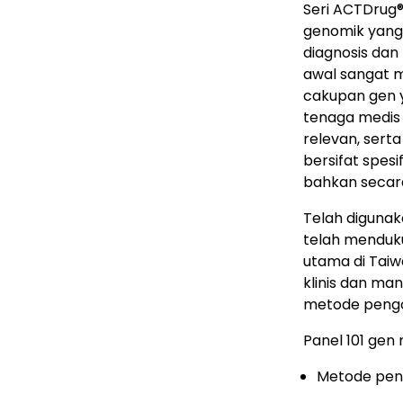
Seri ACTDrug
genomik yang 
diagnosis dan
awal sangat 
cakupan gen y
tenaga medis
relevan, ser
bersifat spesif
bahkan secara 
Telah digunak
telah mendukun
utama di Taiw
klinis dan ma
metode peng
Panel 101 ge
Metode peng