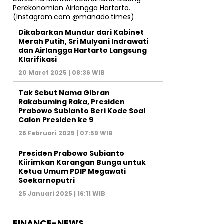
Dikabarkan Mundur dari Kabinet
Merah Putih, Sri Mulyani Indrawati
dan Airlangga Hartarto Langsung
Klarifikasi
20 Maret 2025 | 08:36 WIB
Tak Sebut Nama Gibran
Rakabuming Raka, Presiden
Prabowo Subianto Beri Kode Soal
Calon Presiden ke 9
26 Februari 2025 | 07:59 WIB
Presiden Prabowo Subianto
Kiirimkan Karangan Bunga untuk
Ketua Umum PDIP Megawati
Soekarnoputri
25 Januari 2025 | 16:11 WIB
FINANCE-NEWS