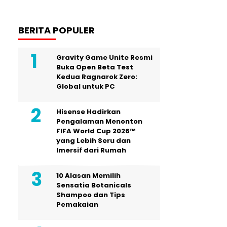
BERITA POPULER
Gravity Game Unite Resmi
Buka Open Beta Test
Kedua Ragnarok Zero:
Global untuk PC
Hisense Hadirkan
Pengalaman Menonton
FIFA World Cup 2026™
yang Lebih Seru dan
Imersif dari Rumah
10 Alasan Memilih
Sensatia Botanicals
Shampoo dan Tips
Pemakaian