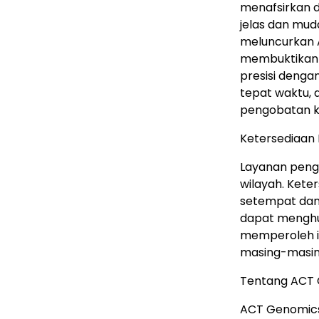
menafsirkan 
jelas dan muda
meluncurkan A
membuktikan
presisi denga
tepat waktu, 
pengobatan ka
Ketersediaan
Layanan pengu
wilayah. Kete
setempat dan
dapat menghu
memperoleh in
masing-masin
Tentang ACT
ACT Genomics