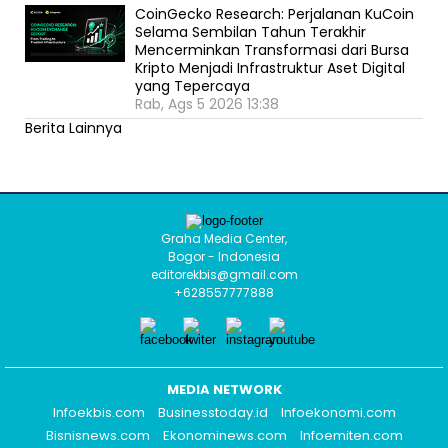
CoinGecko Research: Perjalanan KuCoin
Selama Sembilan Tahun Terakhir
Mencerminkan Transformasi dari Bursa
Kripto Menjadi Infrastruktur Aset Digital
yang Tepercaya
Rab, Ags 5 2026 13:38
Berita Lainnya
Graha Media Center,
Bogor - Indonesia
editorekbis@gmail.com
+628557777888
MEDIA NETWORK
Infoekbis.com
Businesstoday.id
Infoekonomi.com
Bisnisnews.com
Ekonominews.com
Infoemiten.com