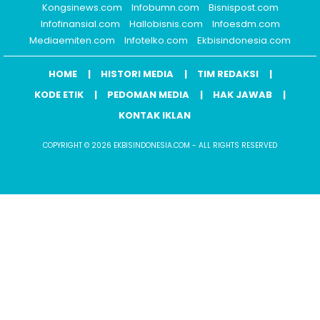
Kongsinews.com
Infobumn.com
Bisnispost.com
Infofinansial.com
Hallobisnis.com
Infoesdm.com
Mediaemiten.com
Infotelko.com
Ekbisindonesia.com
HOME
HISTORI MEDIA
TIM REDAKSI
KODE ETIK
PEDOMAN MEDIA
HAK JAWAB
KONTAK IKLAN
COPYRIGHT © 2026 EKBISINDONESIA.COM - ALL RIGHTS RESERVED