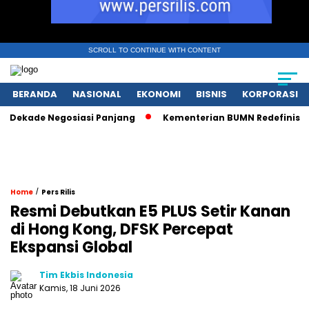
SCROLL TO CONTINUE WITH CONTENT
BERANDA
NASIONAL
EKONOMI
BISNIS
KORPORASI
ade Negosiasi Panjang
Kementerian BUMN Redefinisi Peran 
/
Home
Pers Rilis
Resmi Debutkan E5 PLUS Setir Kanan
di Hong Kong, DFSK Percepat
Ekspansi Global
Tim Ekbis Indonesia
Kamis, 18 Juni 2026