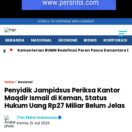
SCROLL TO CONTINUE WITH CONTENT
BERANDA
NASIONAL
EKONOMI
BISNIS
KORPORASI
Kementerian BUMN Redefinisi Peran Pasca Danantara Demi Ta
/
Home
Nasional
Penyidik Jampidsus Periksa Kantor
Maqdir Ismail di Keman, Status
Hukum Uang Rp27 Miliar Belum Jelas
Tim Ekbis Indonesia
Kamis, 13 Juli 2023