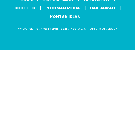
KODE ETIK
PEDOMAN MEDIA
HAK JAWAB
KONTAK IKLAN
COPYRIGHT © 2026 EKBISINDONESIA.COM - ALL RIGHTS RESERVED