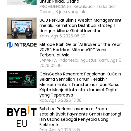
untuk Pelaku Usaha
PROVIDENCIALES, Kepulauan Turks dan
Caicos, 3 jam yang lalu
UOB Perkuat Bisnis Wealth Management
melalui Kemitraan Distribusi Strategis
dengan Allianz Global Investors
Kam, Ags 6 2026 06:39
Mitrade Raih Gelar "AI Broker of the Year
2026", Hadirkan MitradeGPT Versi
Terbaru di Asia
JAKARTA, Indonesia, Agustus, Kam, Ags 6
2026 02:00
CoinGecko Research: Perjalanan KuCoin
Selama Sembilan Tahun Terakhir
Mencerminkan Transformasi dari Bursa
Kripto Menjadi Infrastruktur Aset Digital
yang Tepercaya
Rab, Ags 5 2026 13:38
Bybit.eu Perluas Layanan di Eropa
setelah Bybit Payments GmbH Kantongi
Izin Usaha sebagai Penyedia Uang
Elektronik
Rab, Ags 5 2026 13:15