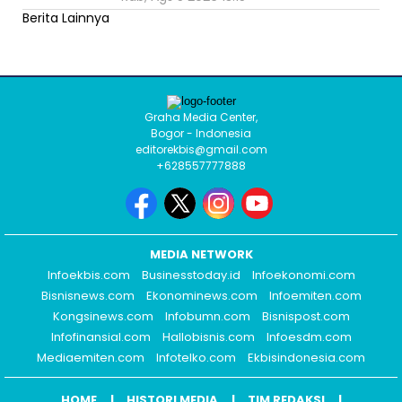
Berita Lainnya
Graha Media Center,
Bogor - Indonesia
editorekbis@gmail.com
+628557777888
MEDIA NETWORK
Infoekbis.com
Businesstoday.id
Infoekonomi.com
Bisnisnews.com
Ekonominews.com
Infoemiten.com
Kongsinews.com
Infobumn.com
Bisnispost.com
Infofinansial.com
Hallobisnis.com
Infoesdm.com
Mediaemiten.com
Infotelko.com
Ekbisindonesia.com
HOME
HISTORI MEDIA
TIM REDAKSI