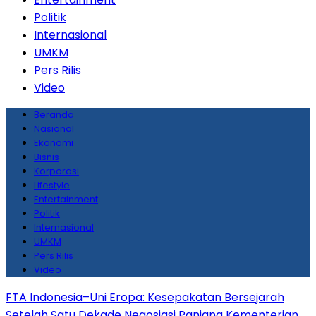
Politik
Internasional
UMKM
Pers Rilis
Video
Beranda
Nasional
Ekonomi
Bisnis
Korporasi
Lifestyle
Entertainment
Politik
Internasional
UMKM
Pers Rilis
Video
FTA Indonesia–Uni Eropa: Kesepakatan Bersejarah
Setelah Satu Dekade Negosiasi Panjang
Kementerian