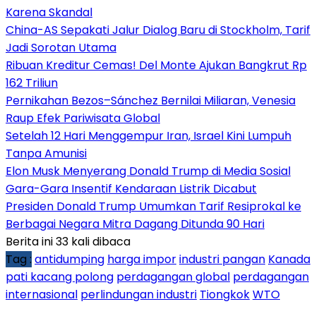
Karena Skandal
China-AS Sepakati Jalur Dialog Baru di Stockholm, Tarif
Jadi Sorotan Utama
Ribuan Kreditur Cemas! Del Monte Ajukan Bangkrut Rp
162 Triliun
Pernikahan Bezos–Sánchez Bernilai Miliaran, Venesia
Raup Efek Pariwisata Global
Setelah 12 Hari Menggempur Iran, Israel Kini Lumpuh
Tanpa Amunisi
Elon Musk Menyerang Donald Trump di Media Sosial
Gara-Gara Insentif Kendaraan Listrik Dicabut
Presiden Donald Trump Umumkan Tarif Resiprokal ke
Berbagai Negara Mitra Dagang Ditunda 90 Hari
Berita ini 33 kali dibaca
Tag :
antidumping
harga impor
industri pangan
Kanada
pati kacang polong
perdagangan global
perdagangan
internasional
perlindungan industri
Tiongkok
WTO