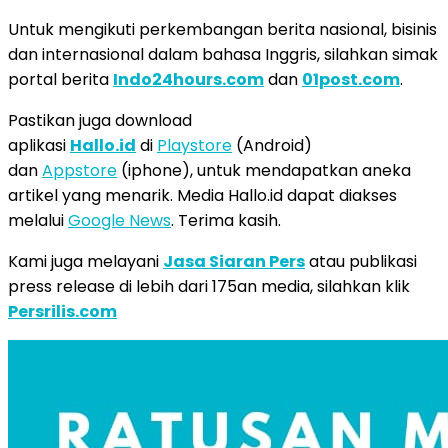
Untuk mengikuti perkembangan berita nasional, bisinis
dan internasional dalam bahasa Inggris, silahkan simak
portal berita
Indo24hours.com
dan
01post.com
.
Pastikan juga download
aplikasi
Hallo.id
di
Playstore
(Android)
dan
Appstore
(iphone), untuk mendapatkan aneka
artikel yang menarik. Media Hallo.id dapat diakses
melalui
Google News
. Terima kasih.
Kami juga melayani
Jasa Siaran Pers
atau publikasi
press release di lebih dari 175an media, silahkan klik
Persrilis.com