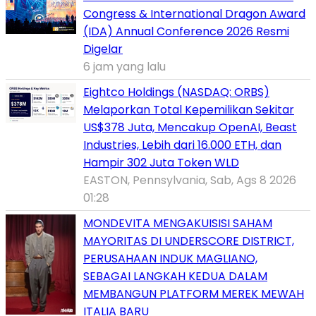
Congress & International Dragon Award
(IDA) Annual Conference 2026 Resmi
Digelar
6 jam yang lalu
Eightco Holdings (NASDAQ: ORBS)
Melaporkan Total Kepemilikan Sekitar
US$378 Juta, Mencakup OpenAI, Beast
Industries, Lebih dari 16.000 ETH, dan
Hampir 302 Juta Token WLD
EASTON, Pennsylvania, Sab, Ags 8 2026
01:28
MONDEVITA MENGAKUISISI SAHAM
MAYORITAS DI UNDERSCORE DISTRICT,
PERUSAHAAN INDUK MAGLIANO,
SEBAGAI LANGKAH KEDUA DALAM
MEMBANGUN PLATFORM MEREK MEWAH
ITALIA BARU