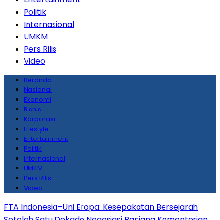
Politik
Internasional
UMKM
Pers Rilis
Video
Beranda
Nasional
Ekonomi
Bisnis
Korporasi
Lifestyle
Entertainment
Politik
Internasional
UMKM
Pers Rilis
Video
FTA Indonesia–Uni Eropa: Kesepakatan Bersejarah
Setelah Satu Dekade Negosiasi Panjang
Kementerian