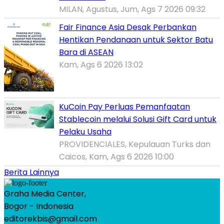
MILAN, Agustus, Jum, Ags 7 2026 09:32
Fair Finance Asia Desak Perbankan
Hentikan Pendanaan untuk Sektor Batu
Bara di ASEAN
Kam, Ags 6 2026 13:02
KuCoin Pay Perluas Pemanfaatan
Stablecoin melalui Solusi Gift Card untuk
Pelaku Usaha
PROVIDENCIALES, Kepulauan Turks dan
Caicos, Kam, Ags 6 2026 10:00
Berita Lainnya
Graha Media Center,
Bogor - Indonesia
editorekbis@gmail.com