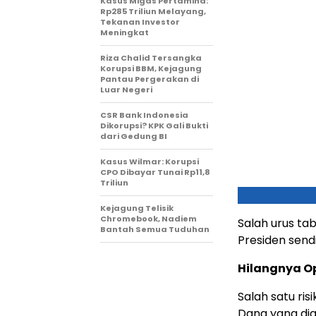
Kasus Migas Pertamina:
Rp285 Triliun Melayang,
Tekanan Investor
Meningkat
Riza Chalid Tersangka
Korupsi BBM, Kejagung
Pantau Pergerakan di
Luar Negeri
CSR Bank Indonesia
Dikorupsi? KPK Gali Bukti
dari Gedung BI
Kasus Wilmar: Korupsi
CPO Dibayar Tunai Rp11,8
Triliun
Kejagung Telisik
Chromebook, Nadiem
Salah urus ta
Bantah Semua Tuduhan
Presiden sendi
Hilangnya Op
Salah satu ri
Dana yang dia