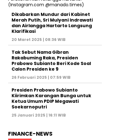
Dikabarkan Mundur dari Kabinet
Merah Putih, Sri Mulyani Indrawati
dan Airlangga Hartarto Langsung
Klarifikasi
20 Maret 2025 | 08:36 WIB
Tak Sebut Nama Gibran
Rakabuming Raka, Presiden
Prabowo Subianto Beri Kode Soal
Calon Presiden ke 9
26 Februari 2025 | 07:59 WIB
Presiden Prabowo Subianto
Kiirimkan Karangan Bunga untuk
Ketua Umum PDIP Megawati
Soekarnoputri
25 Januari 2025 | 16:11 WIB
FINANCE-NEWS