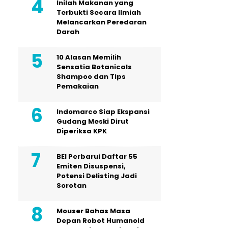
Inilah Makanan yang
Terbukti Secara Ilmiah
Melancarkan Peredaran
Darah
10 Alasan Memilih
Sensatia Botanicals
Shampoo dan Tips
Pemakaian
Indomarco Siap Ekspansi
Gudang Meski Dirut
Diperiksa KPK
BEI Perbarui Daftar 55
Emiten Disuspensi,
Potensi Delisting Jadi
Sorotan
Mouser Bahas Masa
Depan Robot Humanoid