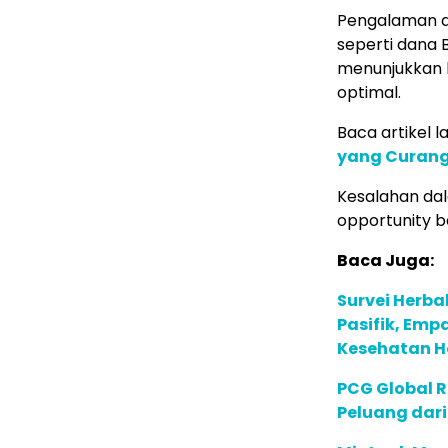
Pengalaman d
seperti dana 
menunjukkan b
optimal.
Baca artikel la
yang Curang
Kesalahan da
opportunity b
Baca Juga:
Survei Herba
Pasifik, Em
Kesehatan Ho
PCG Global 
Peluang dari