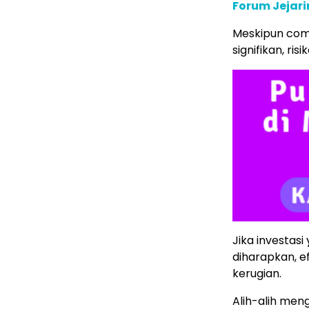
Forum Jejari
Meskipun comp
signifikan, risi
Jika investas
diharapkan, e
kerugian.
Alih-alih men