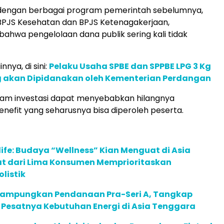
engan berbagai program pemerintah sebelumnya,
BPJS Kesehatan dan BPJS Ketenagakerjaan,
ahwa pengelolaan dana publik sering kali tidak
innya, di sini:
Pelaku Usaha SPBE dan SPPBE LPG 3 Kg
 akan Dipidanakan oleh Kementerian Perdangan
lam investasi dapat menyebabkan hilangnya
enefit yang seharusnya bisa diperoleh peserta.
life: Budaya “Wellness” Kian Menguat di Asia
pat dari Lima Konsumen Memprioritaskan
listik
Rampungkan Pendanaan Pra-Seri A, Tangkap
 Pesatnya Kebutuhan Energi di Asia Tenggara