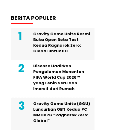
BERITA POPULER
Gravity Game Unite Resmi
Buka Open Beta Test
Kedua Ragnarok Zero:
Global untuk PC
Hisense Hadirkan
Pengalaman Menonton
FIFA World Cup 2026™
yang Lebih Seru dan
Imersif dari Rumah
Gravity Game Unite (GGU)
Luncurkan OBT Kedua PC
MMORPG “Ragnarok Zero:
Global”