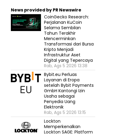
News provided by PR Newswire
CoinGecko Research:
Perjalanan KuCoin
Selama Sembilan
Tahun Terakhir
Mencerminkan
Transformasi dari Bursa
Kripto Menjadi
Infrastruktur Aset
Digital yang Tepercaya
Rab, Ags 5 2026 13:38
Bybit.eu Perluas
Layanan di Eropa
setelah Bybit Payments
GmbH Kantongi Izin
Usaha sebagai
Penyedia Uang
Elektronik
Rab, Ags 5 2026 13:15
Lockton
Memperkenalkan
Lockton SAGE: Platform