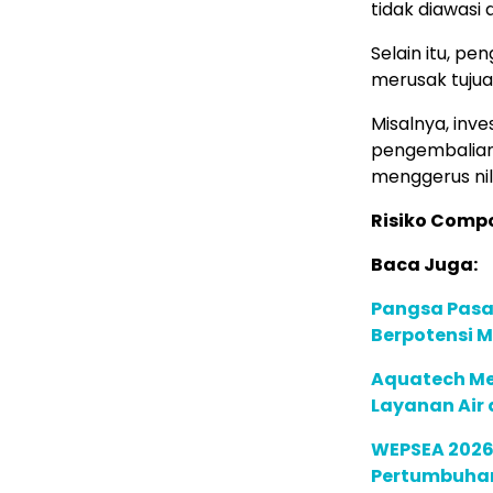
tidak diawasi 
Selain itu, p
merusak tujua
Misalnya, inv
pengembalian 
menggerus nil
Risiko Compo
Baca Juga:
Pangsa Pasar
Berpotensi 
Aquatech Me
Layanan Air
WEPSEA 2026 
Pertumbuhan 