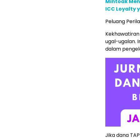
Mintoak Men
ICC Loyalty 
Peluang Peril
Kekhawatiran 
ugal-ugalan. 
dalam pengelo
Jika dana TAP