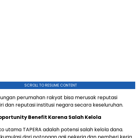
SCROLL TO RESUME CONTENT
bungan perumahan rakyat bisa merusak reputasi
ri dan reputasi institusi negara secara keseluruhan.
portunity Benefit Karena Salah Kelola
siko utama TAPERA adalah potensi salah kelola dana.
kumulasi dari potongan gaji pekerja dan pemberi kerja