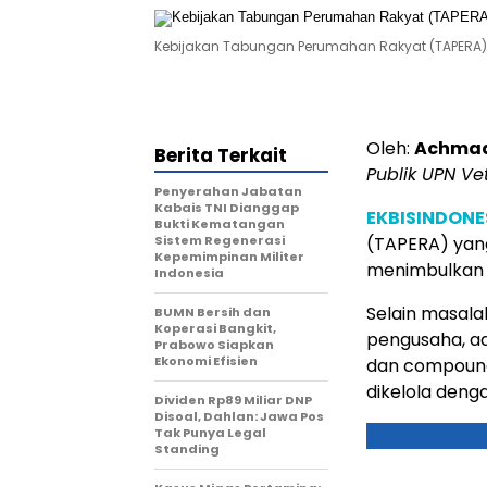
Kebijakan Tabungan Perumahan Rakyat (TAPERA). 
Oleh:
Achmad
Berita Terkait
Publik UPN Ve
Penyerahan Jabatan
Kabais TNI Dianggap
EKBISINDONE
Bukti Kematangan
Sistem Regenerasi
(TAPERA) yang
Kepemimpinan Militer
menimbulkan 
Indonesia
Selain masala
BUMN Bersih dan
Koperasi Bangkit,
pengusaha, ad
Prabowo Siapkan
Ekonomi Efisien
dan compound 
dikelola denga
Dividen Rp89 Miliar DNP
Disoal, Dahlan: Jawa Pos
Tak Punya Legal
Standing