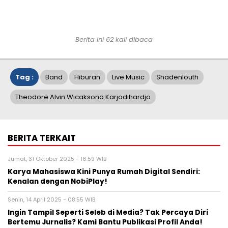
Berita ini 62 kali dibaca
Tag :
Band
Hiburan
Live Music
Shadenlouth
Theodore Alvin Wicaksono Karjodihardjo
BERITA TERKAIT
Jumat, 31 Oktober 2025 - 16:59 WIB
Karya Mahasiswa Kini Punya Rumah Digital Sendiri:
Kenalan dengan NobiPlay!
Senin, 14 April 2025 - 08:55 WIB
Ingin Tampil Seperti Seleb di Media? Tak Percaya Diri
Bertemu Jurnalis? Kami Bantu Publikasi Profil Anda!