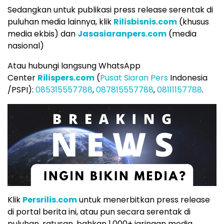
Sedangkan untuk publikasi press release serentak di
puluhan media lainnya, klik
Rilisbisnis.com
(khusus
media ekbis) dan
Jasasiaranpers.com
(media
nasional)
Atau hubungi langsung WhatsApp
Center
Rilispers.com
(
Pusat Siaran Pers
Indonesia
/PSPI):
085315557788
,
087815557788
,
08111157788
.
Klik
Persrilis.com
untuk menerbitkan press release
di portal berita ini, atau pun secara serentak di
puluhan, ratusan, bahkan 1.000+ jaringan media