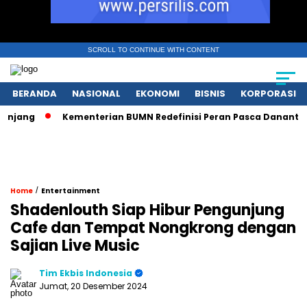
SCROLL TO CONTINUE WITH CONTENT
BERANDA
NASIONAL
EKONOMI
BISNIS
KORPORASI
ang
Kementerian BUMN Redefinisi Peran Pasca Danantara De
/
Home
Entertainment
Shadenlouth Siap Hibur Pengunjung
Cafe dan Tempat Nongkrong dengan
Sajian Live Music
Tim Ekbis Indonesia
Jumat, 20 Desember 2024