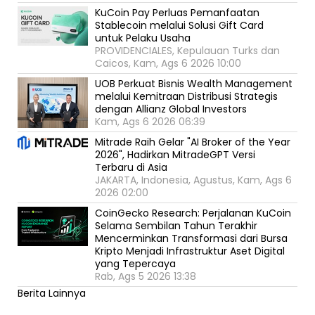
KuCoin Pay Perluas Pemanfaatan
Stablecoin melalui Solusi Gift Card
untuk Pelaku Usaha
PROVIDENCIALES, Kepulauan Turks dan
Caicos, Kam, Ags 6 2026 10:00
UOB Perkuat Bisnis Wealth Management
melalui Kemitraan Distribusi Strategis
dengan Allianz Global Investors
Kam, Ags 6 2026 06:39
Mitrade Raih Gelar "AI Broker of the Year
2026", Hadirkan MitradeGPT Versi
Terbaru di Asia
JAKARTA, Indonesia, Agustus, Kam, Ags 6
2026 02:00
CoinGecko Research: Perjalanan KuCoin
Selama Sembilan Tahun Terakhir
Mencerminkan Transformasi dari Bursa
Kripto Menjadi Infrastruktur Aset Digital
yang Tepercaya
Rab, Ags 5 2026 13:38
Berita Lainnya