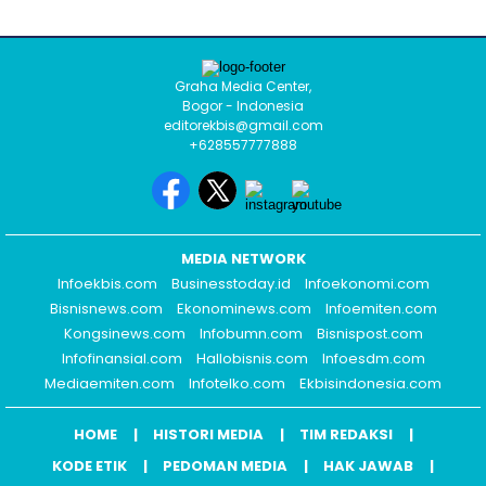
Graha Media Center,
Bogor - Indonesia
editorekbis@gmail.com
+628557777888
MEDIA NETWORK
Infoekbis.com
Businesstoday.id
Infoekonomi.com
Bisnisnews.com
Ekonominews.com
Infoemiten.com
Kongsinews.com
Infobumn.com
Bisnispost.com
Infofinansial.com
Hallobisnis.com
Infoesdm.com
Mediaemiten.com
Infotelko.com
Ekbisindonesia.com
HOME
HISTORI MEDIA
TIM REDAKSI
KODE ETIK
PEDOMAN MEDIA
HAK JAWAB