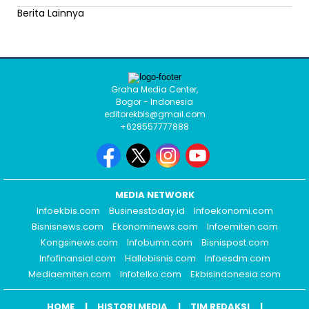
Berita Lainnya
Graha Media Center,
Bogor - Indonesia
editorekbis@gmail.com
+628557777888
MEDIA NETWORK
Infoekbis.com
Businesstoday.id
Infoekonomi.com
Bisnisnews.com
Ekonominews.com
Infoemiten.com
Kongsinews.com
Infobumn.com
Bisnispost.com
Infofinansial.com
Hallobisnis.com
Infoesdm.com
Mediaemiten.com
Infotelko.com
Ekbisindonesia.com
HOME
HISTORI MEDIA
TIM REDAKSI