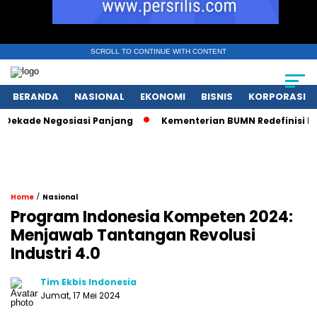
SCROLL TO CONTINUE WITH CONTENT
BERANDA
NASIONAL
EKONOMI
BISNIS
KORPORASI
de Negosiasi Panjang
Kementerian BUMN Redefinisi Peran P
/
Home
Nasional
Program Indonesia Kompeten 2024:
Menjawab Tantangan Revolusi
Industri 4.0
Tim Ekbis Indonesia
Jumat, 17 Mei 2024