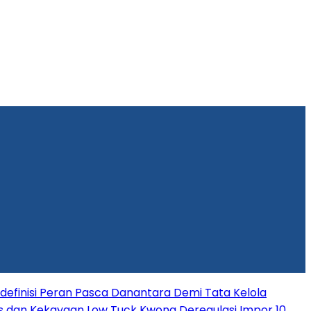
efinisi Peran Pasca Danantara Demi Tata Kelola
s dan Kekayaan Low Tuck Kwong
Deregulasi Impor 10