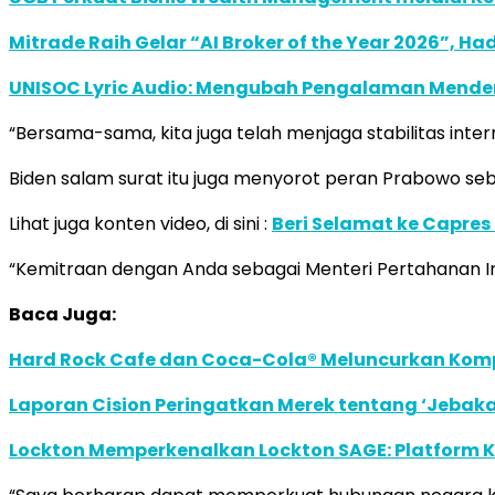
Mitrade Raih Gelar “AI Broker of the Year 2026”, Ha
UNISOC Lyric Audio: Mengubah Pengalaman Mende
“Bersama-sama, kita juga telah menjaga stabilitas inte
Biden salam surat itu juga menyorot peran Prabowo seba
Lihat juga konten video, di sini :
Beri Selamat ke Capre
“Kemitraan dengan Anda sebagai Menteri Pertahanan In
Baca Juga:
Hard Rock Cafe dan Coca-Cola® Meluncurkan Kompe
Laporan Cision Peringatkan Merek tentang ‘Jebak
Lockton Memperkenalkan Lockton SAGE: Platform K