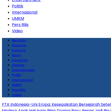
Politik
Internasional
UMKM
Pers Rilis
Video
Beranda
Nasional
Ekonomi
Bisnis
Korporasi
Lifestyle
Entertainment
Politik
Internasional
UMKM
Pers Rilis
Video
FTA Indonesia–Uni Eropa: Kesepakatan Bersejarah Sete
Modern
Anak Haji Isam Bikin Drama Baru: Resmi Jadi Big