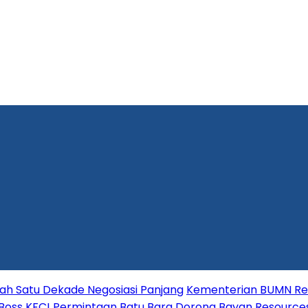
lah Satu Dekade Negosiasi Panjang
Kementerian BUMN Red
 Boss KFC!
Permintaan Batu Bara Dorong Bayan Resource