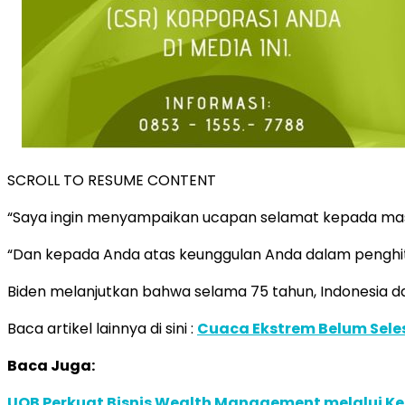
SCROLL TO RESUME CONTENT
“Saya ingin menyampaikan ucapan selamat kepada masy
“Dan kepada Anda atas keunggulan Anda dalam penghitu
Biden melanjutkan bahwa selama 75 tahun, Indonesia dan A
Baca artikel lainnya di sini :
Cuaca Ekstrem Belum Sele
Baca Juga:
UOB Perkuat Bisnis Wealth Management melalui Kemi