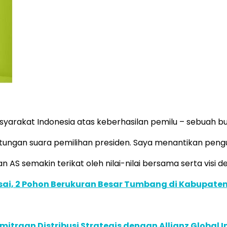
arakat Indonesia atas keberhasilan pemilu – sebuah bu
ngan suara pemilihan presiden. Saya menantikan pengum
S semakin terikat oleh nilai-nilai bersama serta visi dem
sai, 2 Pohon Berukuran Besar Tumbang di Kabupate
traan Distribusi Strategis dengan Allianz Global I