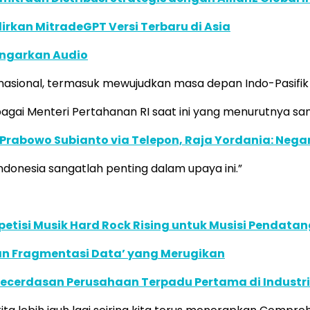
dirkan MitradeGPT Versi Terbaru di Asia
ngarkan Audio
rnasional, termasuk mewujudkan masa depan Indo-Pasifik y
gai Menteri Pertahanan RI saat ini yang menurutnya sang
s Prabowo Subianto via Telepon, Raja Yordania: 
donesia sangatlah penting dalam upaya ini.”
tisi Musik Hard Rock Rising untuk Musisi Pendatan
an Fragmentasi Data’ yang Merugikan
ecerdasan Perusahaan Terpadu Pertama di Industri