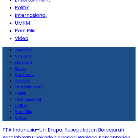
Politik
Internasional
UMKM
Pers Rilis
Video
Beranda
Nasional
Ekonomi
Bisnis
Korporasi
Lifestyle
Entertainment
Politik
Internasional
UMKM
Pers Rilis
Video
FTA Indonesia–Uni Eropa: Kesepakatan Bersejarah
Setelah Satu Dekade Negosiasi Panjang
Kementerian