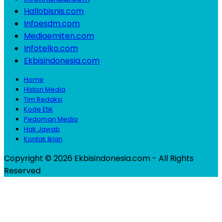
Hallobisnis.com
Infoesdm.com
Mediaemiten.com
Infotelko.com
Ekbisindonesia.com
Home
Histori Media
Tim Redaksi
Kode Etik
Pedoman Media
Hak Jawab
Kontak Iklan
Copyright © 2026 Ekbisindonesia.com - All Rights
Reserved