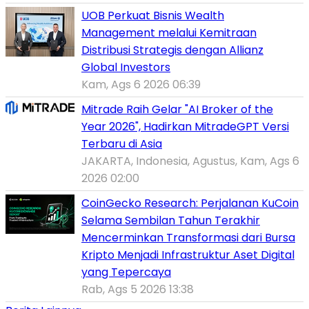
UOB Perkuat Bisnis Wealth
Management melalui Kemitraan
Distribusi Strategis dengan Allianz
Global Investors
Kam, Ags 6 2026 06:39
Mitrade Raih Gelar "AI Broker of the
Year 2026", Hadirkan MitradeGPT Versi
Terbaru di Asia
JAKARTA, Indonesia, Agustus, Kam, Ags 6
2026 02:00
CoinGecko Research: Perjalanan KuCoin
Selama Sembilan Tahun Terakhir
Mencerminkan Transformasi dari Bursa
Kripto Menjadi Infrastruktur Aset Digital
yang Tepercaya
Rab, Ags 5 2026 13:38