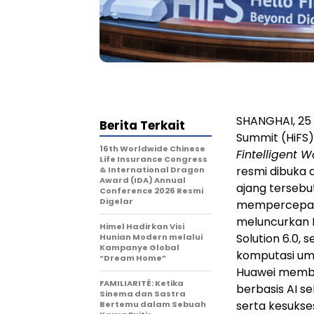
SHANGHAI, 25 
Berita Terkait
Summit (HiFS
16th Worldwide Chinese
Fintelligent 
Life Insurance Congress
resmi dibuka d
& International Dragon
Award (IDA) Annual
ajang tersebu
Conference 2026 Resmi
Digelar
mempercepat 
meluncurkan Fi
Himel Hadirkan Visi
Solution 6.0,
Hunian Modern melalui
Kampanye Global
komputasi um
“Dream Home”
Huawei memba
FAMILIARITÉ: Ketika
berbasis AI s
Sinema dan Sastra
serta kesukse
Bertemu dalam Sebuah