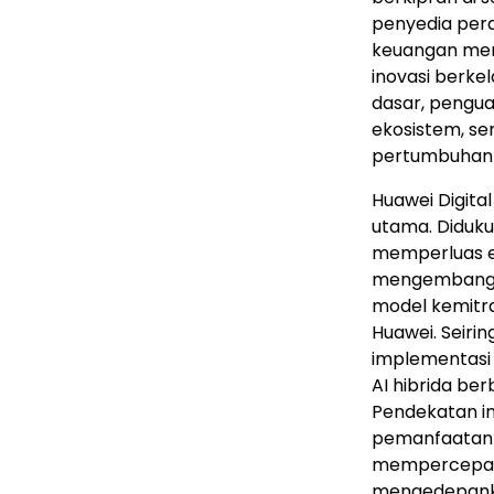
penyedia pera
keuangan menj
inovasi berke
dasar, pengu
ekosistem, se
pertumbuhan b
Huawei Digital
utama. Diduku
memperluas e
mengembangka
model kemitra
Huawei. Seiri
implementasi 
AI hibrida be
Pendekatan i
pemanfaatan A
mempercepat t
mengedepanka