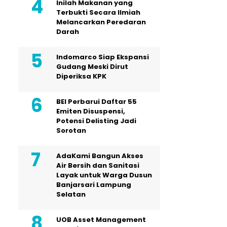
Inilah Makanan yang
Terbukti Secara Ilmiah
Melancarkan Peredaran
Darah
Indomarco Siap Ekspansi
Gudang Meski Dirut
Diperiksa KPK
BEI Perbarui Daftar 55
Emiten Disuspensi,
Potensi Delisting Jadi
Sorotan
AdaKami Bangun Akses
Air Bersih dan Sanitasi
Layak untuk Warga Dusun
Banjarsari Lampung
Selatan
UOB Asset Management