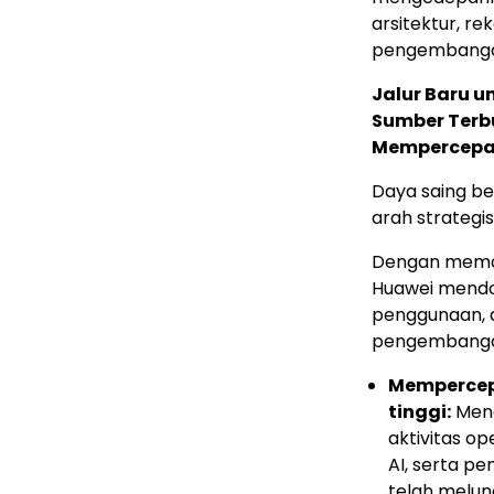
arsitektur, re
pengembangan
Jalur Baru 
Sumber Terbu
Mempercepat
Daya saing be
arah strategi
Dengan mema
Huawei mendo
penggunaan, ar
pengembangan
Mempercepa
tinggi:
Mena
aktivitas op
AI, serta p
telah melunc