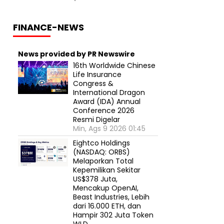
FINANCE-NEWS
News provided by PR Newswire
16th Worldwide Chinese
Life Insurance
Congress &
International Dragon
Award (IDA) Annual
Conference 2026
Resmi Digelar
Min, Ags 9 2026 01:45
Eightco Holdings
(NASDAQ: ORBS)
Melaporkan Total
Kepemilikan Sekitar
US$378 Juta,
Mencakup OpenAI,
Beast Industries, Lebih
dari 16.000 ETH, dan
Hampir 302 Juta Token
WLD