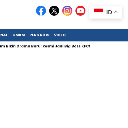
ID
ONAL
UMKM
PERS RILIS
VIDEO
 Drama Baru: Resmi Jadi Big Boss KFC!
Permintaan Batu Bara