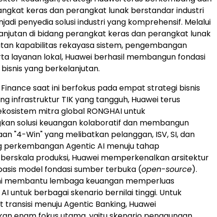
ngkat keras dan perangkat lunak berstandar industri
adi penyedia solusi industri yang komprehensif. Melalui
lanjutan di bidang perangkat keras dan perangkat lunak
atan kapabilitas rekayasa sistem, pengembangan
rta layanan lokal, Huawei berhasil membangun fondasi
isnis yang berkelanjutan.
 Finance saat ini berfokus pada empat strategi bisnis
ng infrastruktur TIK yang tangguh, Huawei terus
kosistem mitra global RONGHAI untuk
n solusi keuangan kolaboratif dan membangun
an "4-Win" yang melibatkan pelanggan, ISV, SI, dan
ng perkembangan Agentic AI menuju tahap
berskala produksi, Huawei memperkenalkan arsitektur
rbasis model fondasi sumber terbuka (
open-source
).
ni membantu lembaga keuangan memperluas
I untuk berbagai skenario bernilai tinggi. Untuk
ransisi menuju Agentic Banking, Huawei
n enam fokus utama, yaitu skenario penggunaan,