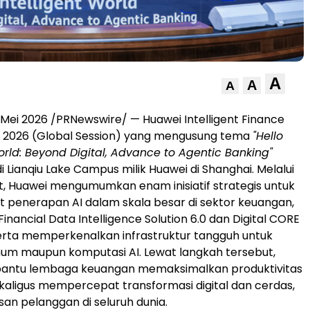
A
A
A
Mei 2026 /PRNewswire/ — Huawei Intelligent Finance
) 2026 (Global Session) yang mengusung tema
"Hello
World: Beyond Digital, Advance to Agentic Banking"
i Lianqiu Lake Campus milik Huawei di Shanghai. Melalui
t, Huawei mengumumkan enam inisiatif strategis untuk
penerapan AI dalam skala besar di sektor keuangan,
nancial Data Intelligence Solution 6.0 dan Digital CORE
 serta memperkenalkan infrastruktur tangguh untuk
um maupun komputasi AI. Lewat langkah tersebut,
ntu lembaga keuangan memaksimalkan produktivitas
ekaligus mempercepat transformasi digital dan cerda
s,
san pelanggan di seluruh dunia.