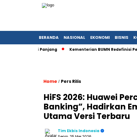
BERANDA
NASIONAL
EKONOMI
BISNIS
K
 Negosiasi Panjang
Kementerian BUMN Redefinisi Peran Pas
Home
Pers Rilis
/
HiFS 2026: Huawei Per
Banking”, Hadirkan Em
Utama Versi Terbaru
Tim Ekbis Indonesia
Senin, 25 Mei 2026