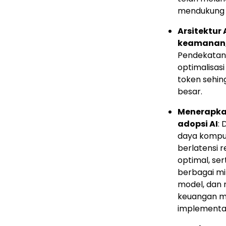
mendukung 
Arsitektur
keamanan, 
Pendekatan
optimalisas
token sehin
besar.
Menerapka
adopsi AI
:
daya komput
berlatensi 
optimal, se
berbagai mi
model, dan
keuangan me
implementas