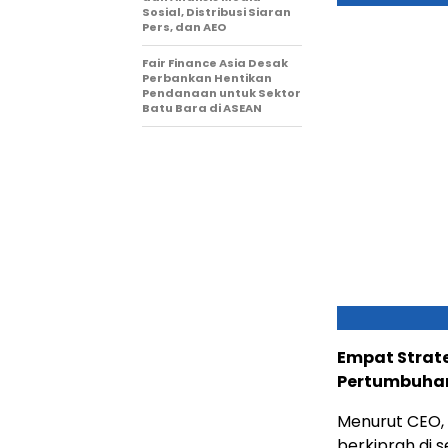
Sosial, Distribusi Siaran
Pers, dan AEO
Fair Finance Asia Desak
Perbankan Hentikan
Pendanaan untuk Sektor
Batu Bara di ASEAN
Empat Strate
Pertumbuhan
Menurut CEO, 
berkiprah di 