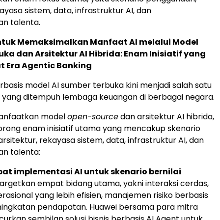
kayasa sistem, data, infrastruktur AI, dan
 talenta.
untuk Memaksimalkan Manfaat AI melalui Model
ka dan Arsitektur AI Hibrida: Enam Inisiatif yang
 Era Agentic Banking
rbasis model AI sumber terbuka kini menjadi salah satu
s yang ditempuh lembaga keuangan di berbagai negara.
nfaatkan model
open-source
dan arsitektur AI hibrida,
rong enam inisiatif utama yang mencakup skenario
sitektur, rekayasa sistem, data, infrastruktur AI, dan
 talenta:
t implementasi AI untuk skenario bernilai
rgetkan empat bidang utama, yakni interaksi cerdas,
erasional yang lebih efisien, manajemen risiko berbasis
eningkatan pendapatan. Huawei bersama para mitra
urkan sembilan solusi bisnis berbasis AI Agent untuk