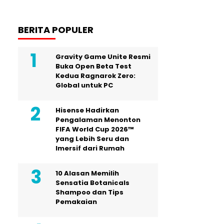
BERITA POPULER
Gravity Game Unite Resmi
Buka Open Beta Test
Kedua Ragnarok Zero:
Global untuk PC
Hisense Hadirkan
Pengalaman Menonton
FIFA World Cup 2026™
yang Lebih Seru dan
Imersif dari Rumah
10 Alasan Memilih
Sensatia Botanicals
Shampoo dan Tips
Pemakaian