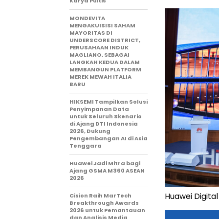
Karya Puitis
MONDEVITA
MENGAKUISISI SAHAM
MAYORITAS DI
UNDERSCORE DISTRICT,
PERUSAHAAN INDUK
MAGLIANO, SEBAGAI
LANGKAH KEDUA DALAM
MEMBANGUN PLATFORM
MEREK MEWAH ITALIA
BARU
HIKSEMI Tampilkan Solusi
Penyimpanan Data
untuk Seluruh Skenario
di Ajang DTI Indonesia
2026, Dukung
Pengembangan AI di Asia
Tenggara
Huawei Jadi Mitra bagi
Ajang GSMA M360 ASEAN
2026
Huawei Digita
Cision Raih MarTech
Breakthrough Awards
2026 untuk Pemantauan
dan Analisis Media