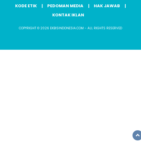
KODE ETIK
PEDOMAN MEDIA
HAK JAWAB
KONTAK IKLAN
COPYRIGHT © 2026 EKBISINDONESIA.COM - ALL RIGHTS RESERVED