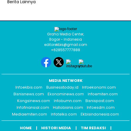
Berita Lainnya
Graha Media Center,
Bogor - Indonesia
editorekbis@gmail.com
+628557777888
MEDIA NETWORK
Infoekbis.com
Businesstoday.id
Infoekonomi.com
Bisnisnews.com
Ekonominews.com
Infoemiten.com
Kongsinews.com
Infobumn.com
Bisnispost.com
Infofinansial.com
Hallobisnis.com
Infoesdm.com
Mediaemiten.com
Infotelko.com
Ekbisindonesia.com
HOME
HISTORI MEDIA
TIM REDAKSI