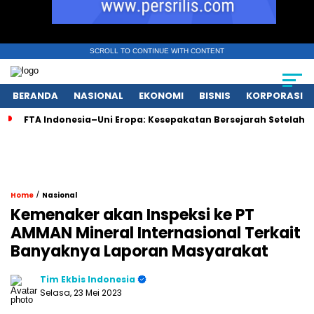
SCROLL TO CONTINUE WITH CONTENT
BERANDA
NASIONAL
EKONOMI
BISNIS
KORPORASI
FTA Indonesia–Uni Eropa: Kesepakatan Bersejarah Setelah 
/
Home
Nasional
Kemenaker akan Inspeksi ke PT
AMMAN Mineral Internasional Terkait
Banyaknya Laporan Masyarakat
Tim Ekbis Indonesia
Selasa, 23 Mei 2023