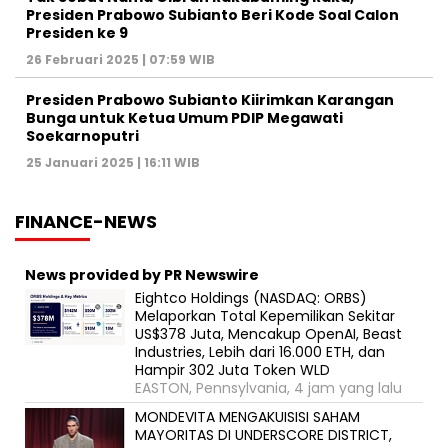
Presiden Prabowo Subianto Beri Kode Soal Calon
Presiden ke 9
26 Februari 2025 | 07:59 WIB
Presiden Prabowo Subianto Kiirimkan Karangan
Bunga untuk Ketua Umum PDIP Megawati
Soekarnoputri
25 Januari 2025 | 16:11 WIB
FINANCE-NEWS
News provided by PR Newswire
Eightco Holdings (NASDAQ: ORBS)
Melaporkan Total Kepemilikan Sekitar
US$378 Juta, Mencakup OpenAI, Beast
Industries, Lebih dari 16.000 ETH, dan
Hampir 302 Juta Token WLD
EASTON, Pennsylvania, 4 jam yang lalu
MONDEVITA MENGAKUISISI SAHAM
MAYORITAS DI UNDERSCORE DISTRICT,