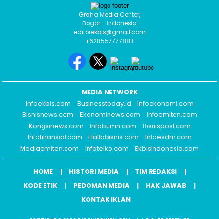
Graha Media Center,
Bogor - Indonesia
editorekbis@gmail.com
+628557777888
MEDIA NETWORK
Infoekbis.com
Businesstoday.id
Infoekonomi.com
Bisnisnews.com
Ekonominews.com
Infoemiten.com
Kongsinews.com
Infobumn.com
Bisnispost.com
Infofinansial.com
Hallobisnis.com
Infoesdm.com
Mediaemiten.com
Infotelko.com
Ekbisindonesia.com
HOME
HISTORI MEDIA
TIM REDAKSI
KODE ETIK
PEDOMAN MEDIA
HAK JAWAB
KONTAK IKLAN