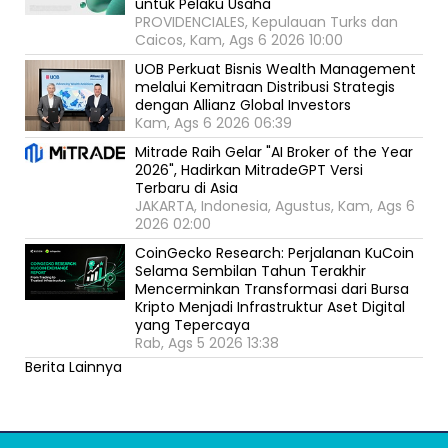
untuk Pelaku Usaha
PROVIDENCIALES, Kepulauan Turks dan
Caicos, Kam, Ags 6 2026 10:00
UOB Perkuat Bisnis Wealth Management
melalui Kemitraan Distribusi Strategis
dengan Allianz Global Investors
Kam, Ags 6 2026 06:39
Mitrade Raih Gelar "AI Broker of the Year
2026", Hadirkan MitradeGPT Versi
Terbaru di Asia
JAKARTA, Indonesia, Agustus, Kam, Ags 6
2026 02:00
CoinGecko Research: Perjalanan KuCoin
Selama Sembilan Tahun Terakhir
Mencerminkan Transformasi dari Bursa
Kripto Menjadi Infrastruktur Aset Digital
yang Tepercaya
Rab, Ags 5 2026 13:38
Berita Lainnya