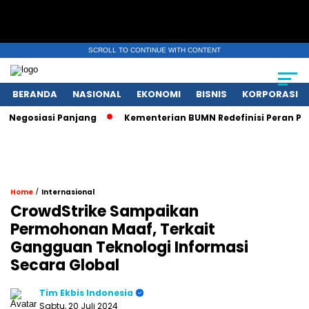
SCROLL TO CONTINUE WITH CONTENT
BERANDA
NASIONAL
EKONOMI
BISNIS
KORPORASI
gosiasi Panjang
Kementerian BUMN Redefinisi Peran Pasca 
/
Home
Internasional
CrowdStrike Sampaikan
Permohonan Maaf, Terkait
Gangguan Teknologi Informasi
Secara Global
Tim Ekbis Indonesia
Sabtu, 20 Juli 2024