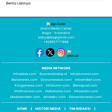
Berita Lainnya
Graha Media Center,
Bogor - Indonesia
editorekbis@gmail.com
+628557777888
MEDIA NETWORK
Infoekbis.com
Businesstoday.id
Infoekonomi.com
Bisnisnews.com
Ekonominews.com
Infoemiten.com
Kongsinews.com
Infobumn.com
Bisnispost.com
Infofinansial.com
Hallobisnis.com
Infoesdm.com
Mediaemiten.com
Infotelko.com
Ekbisindonesia.com
HOME
HISTORI MEDIA
TIM REDAKSI