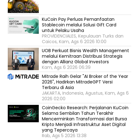
KuCoin Pay Perluas Pemanfaatan
Stablecoin melalui Solusi Gift Card
untuk Pelaku Usaha
PROVIDENCIALES, Kepulauan Turks dan
Caicos, Kam, Ags 6 2026 10:00
UOB Perkuat Bisnis Wealth Management
melalui Kemitraan Distribusi Strategis
dengan Allianz Global Investors
Kam, Ags 6 2026 06:39
Mitrade Raih Gelar "AI Broker of the Year
2026", Hadirkan MitradeGPT Versi
Terbaru di Asia
JAKARTA, Indonesia, Agustus, Kam, Ags 6
2026 02:00
CoinGecko Research: Perjalanan KuCoin
Selama Sembilan Tahun Terakhir
Mencerminkan Transformasi dari Bursa
Kripto Menjadi Infrastruktur Aset Digital
yang Tepercaya
Rab, Ags 5 2026 13:38