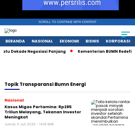
SCROLL TO CONTINUE WITH CONTENT
BERANDA
NASIONAL
EKONOMI
BISNIS
KORPORASI
atu Dekade Negosiasi Panjang
Kementerian BUMN Redefinisi
Topik
Transparansi Bumn Energi
Nasional
Kasus Migas Pertamina: Rp285
Triliun Melayang, Tekanan Investor
Meningkat
Jumat, 11 Juli 2025 - 14:18 WIB