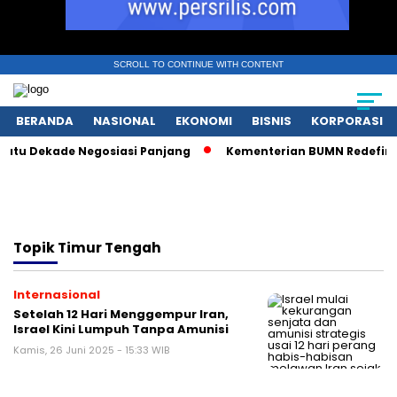
SCROLL TO CONTINUE WITH CONTENT
BERANDA
NASIONAL
EKONOMI
BISNIS
KORPORASI
atu Dekade Negosiasi Panjang
Kementerian BUMN Redefinisi 
Topik
Timur Tengah
Internasional
Setelah 12 Hari Menggempur Iran,
Israel Kini Lumpuh Tanpa Amunisi
Kamis, 26 Juni 2025 - 15:33 WIB