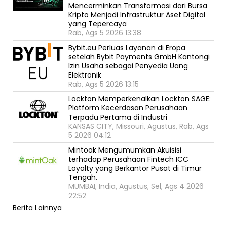
Mencerminkan Transformasi dari Bursa
Kripto Menjadi Infrastruktur Aset Digital
yang Tepercaya
Rab, Ags 5 2026 13:38
Bybit.eu Perluas Layanan di Eropa
setelah Bybit Payments GmbH Kantongi
Izin Usaha sebagai Penyedia Uang
Elektronik
Rab, Ags 5 2026 13:15
Lockton Memperkenalkan Lockton SAGE:
Platform Kecerdasan Perusahaan
Terpadu Pertama di Industri
KANSAS CITY, Missouri, Agustus, Rab, Ags
5 2026 04:12
Mintoak Mengumumkan Akuisisi
terhadap Perusahaan Fintech ICC
Loyalty yang Berkantor Pusat di Timur
Tengah.
MUMBAI, India, Agustus, Sel, Ags 4 2026
22:52
Berita Lainnya