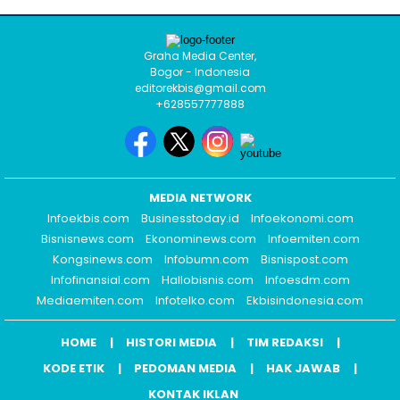
Graha Media Center,
Bogor - Indonesia
editorekbis@gmail.com
+628557777888
MEDIA NETWORK
Infoekbis.com
Businesstoday.id
Infoekonomi.com
Bisnisnews.com
Ekonominews.com
Infoemiten.com
Kongsinews.com
Infobumn.com
Bisnispost.com
Infofinansial.com
Hallobisnis.com
Infoesdm.com
Mediaemiten.com
Infotelko.com
Ekbisindonesia.com
HOME
HISTORI MEDIA
TIM REDAKSI
KODE ETIK
PEDOMAN MEDIA
HAK JAWAB
KONTAK IKLAN