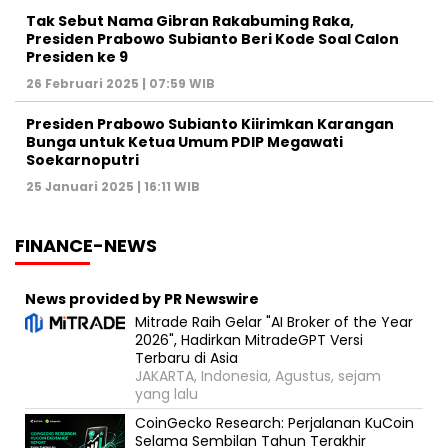
Tak Sebut Nama Gibran Rakabuming Raka,
Presiden Prabowo Subianto Beri Kode Soal Calon
Presiden ke 9
26 Februari 2025 | 07:59 WIB
Presiden Prabowo Subianto Kiirimkan Karangan
Bunga untuk Ketua Umum PDIP Megawati
Soekarnoputri
25 Januari 2025 | 16:11 WIB
FINANCE-NEWS
News provided by PR Newswire
Mitrade Raih Gelar "AI Broker of the Year
2026", Hadirkan MitradeGPT Versi
Terbaru di Asia
JAKARTA, Indonesia, Agustus, sejam
yang lalu
CoinGecko Research: Perjalanan KuCoin
Selama Sembilan Tahun Terakhir