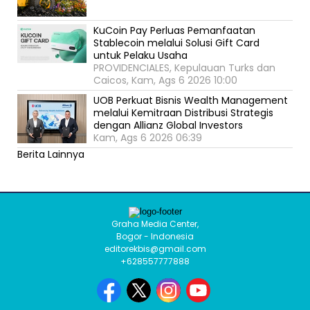
KuCoin Pay Perluas Pemanfaatan
Stablecoin melalui Solusi Gift Card
untuk Pelaku Usaha
PROVIDENCIALES, Kepulauan Turks dan
Caicos, Kam, Ags 6 2026 10:00
UOB Perkuat Bisnis Wealth Management
melalui Kemitraan Distribusi Strategis
dengan Allianz Global Investors
Kam, Ags 6 2026 06:39
Berita Lainnya
Graha Media Center,
Bogor - Indonesia
editorekbis@gmail.com
+628557777888