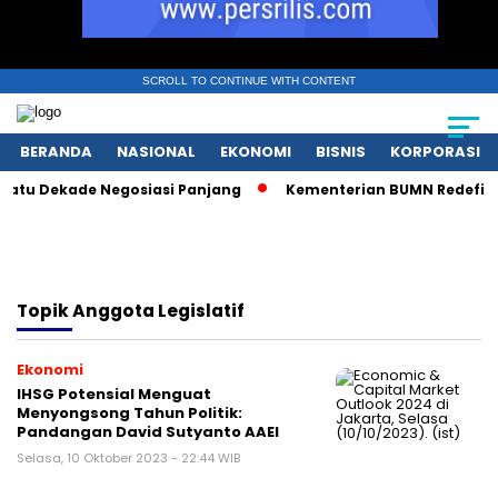
SCROLL TO CONTINUE WITH CONTENT
BERANDA
NASIONAL
EKONOMI
BISNIS
KORPORASI
tu Dekade Negosiasi Panjang
Kementerian BUMN Redefinisi 
Topik
Anggota Legislatif
Ekonomi
IHSG Potensial Menguat
Menyongsong Tahun Politik:
Pandangan David Sutyanto AAEI
Selasa, 10 Oktober 2023 - 22:44 WIB