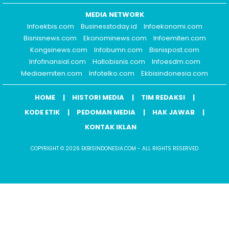
MEDIA NETWORK
Infoekbis.com
Businesstoday.id
Infoekonomi.com
Bisnisnews.com
Ekonominews.com
Infoemiten.com
Kongsinews.com
Infobumn.com
Bisnispost.com
Infofinansial.com
Hallobisnis.com
Infoesdm.com
Mediaemiten.com
Infotelko.com
Ekbisindonesia.com
HOME
HISTORI MEDIA
TIM REDAKSI
KODE ETIK
PEDOMAN MEDIA
HAK JAWAB
KONTAK IKLAN
COPYRIGHT © 2026 EKBISINDONESIA.COM - ALL RIGHTS RESERVED