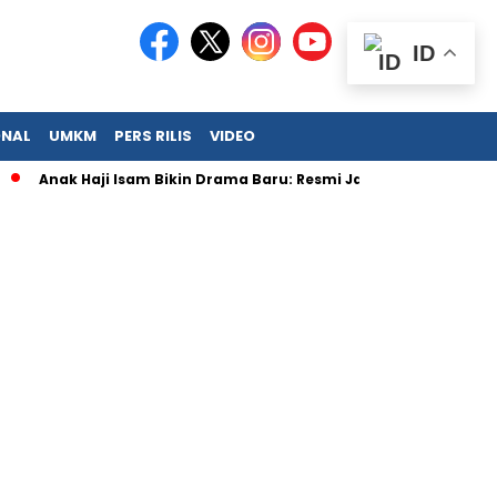
ID
ONAL
UMKM
PERS RILIS
VIDEO
nak Haji Isam Bikin Drama Baru: Resmi Jadi Big Boss KFC!
Pe