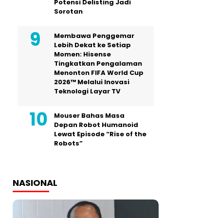
Potensi Delisting Jadi
Sorotan
Membawa Penggemar
Lebih Dekat ke Setiap
Momen: Hisense
Tingkatkan Pengalaman
Menonton FIFA World Cup
2026™ Melalui Inovasi
Teknologi Layar TV
Mouser Bahas Masa
Depan Robot Humanoid
Lewat Episode “Rise of the
Robots”
NASIONAL