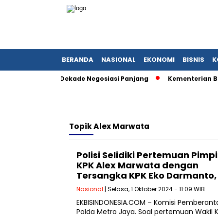
BERANDA
NASIONAL
EKONOMI
BISNIS
K
etelah Satu Dekade Negosiasi Panjang
Kementerian BUMN Re
Topik
Alex Marwata
Polisi Selidiki Pertemuan Pimp
KPK Alex Marwata dengan
Tersangka KPK Eko Darmanto,
Nasional
| Selasa, 1 Oktober 2024 - 11:09 WIB
EKBISINDONESIA.COM – Komisi Pemberanta
Polda Metro Jaya. Soal pertemuan Wakil