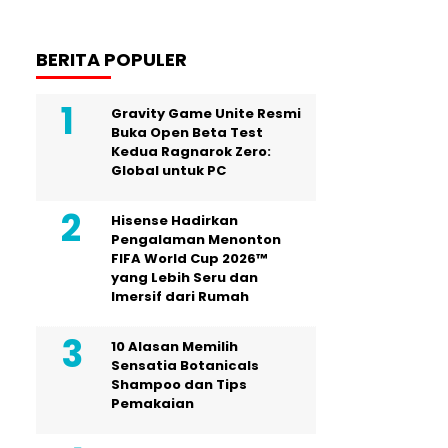
BERITA POPULER
Gravity Game Unite Resmi
Buka Open Beta Test
Kedua Ragnarok Zero:
Global untuk PC
Hisense Hadirkan
Pengalaman Menonton
FIFA World Cup 2026™
yang Lebih Seru dan
Imersif dari Rumah
10 Alasan Memilih
Sensatia Botanicals
Shampoo dan Tips
Pemakaian