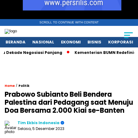
SCROLL TO CONTINUE WITH CONTENT
BERANDA
NASIONAL
EKONOMI
BISNIS
KORPORASI
Dekade Negosiasi Panjang
Kementerian BUMN Redefinisi Per
/
Home
Politik
Prabowo Subianto Beli Bendera
Palestina dari Pedagang saat Menuju
Doa Bersama 2.000 Kiai se-Banten
Tim Ekbis Indonesia
Selasa, 5 Desember 2023