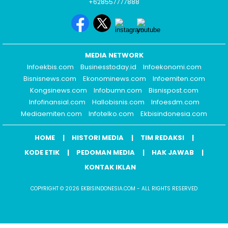
+628557777888
MEDIA NETWORK
Infoekbis.com
Businesstoday.id
Infoekonomi.com
Bisnisnews.com
Ekonominews.com
Infoemiten.com
Kongsinews.com
Infobumn.com
Bisnispost.com
Infofinansial.com
Hallobisnis.com
Infoesdm.com
Mediaemiten.com
Infotelko.com
Ekbisindonesia.com
HOME
HISTORI MEDIA
TIM REDAKSI
KODE ETIK
PEDOMAN MEDIA
HAK JAWAB
KONTAK IKLAN
COPYRIGHT © 2026 EKBISINDONESIA.COM - ALL RIGHTS RESERVED