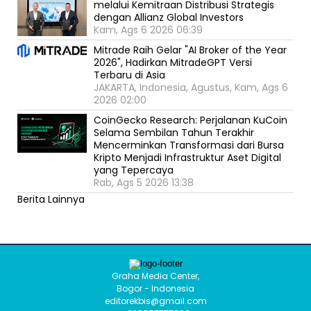
melalui Kemitraan Distribusi Strategis
dengan Allianz Global Investors
Kam, Ags 6 2026 06:39
Mitrade Raih Gelar "AI Broker of the Year
2026", Hadirkan MitradeGPT Versi
Terbaru di Asia
JAKARTA, Indonesia, Agustus, Kam, Ags 6
2026 02:00
CoinGecko Research: Perjalanan KuCoin
Selama Sembilan Tahun Terakhir
Mencerminkan Transformasi dari Bursa
Kripto Menjadi Infrastruktur Aset Digital
yang Tepercaya
Rab, Ags 5 2026 13:38
Berita Lainnya
Graha Media Center,
Bogor - Indonesia
editorekbis@gmail.com