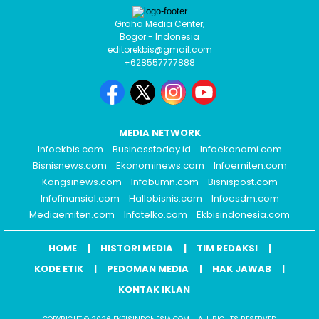
Graha Media Center,
Bogor - Indonesia
editorekbis@gmail.com
+628557777888
MEDIA NETWORK
Infoekbis.com
Businesstoday.id
Infoekonomi.com
Bisnisnews.com
Ekonominews.com
Infoemiten.com
Kongsinews.com
Infobumn.com
Bisnispost.com
Infofinansial.com
Hallobisnis.com
Infoesdm.com
Mediaemiten.com
Infotelko.com
Ekbisindonesia.com
HOME
HISTORI MEDIA
TIM REDAKSI
KODE ETIK
PEDOMAN MEDIA
HAK JAWAB
KONTAK IKLAN