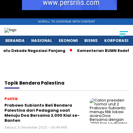
SCROLL TO CONTINUE WITH CONTENT
BERANDA
NASIONAL
EKONOMI
BISNIS
KORPORASI
atu Dekade Negosiasi Panjang
Kementerian BUMN Redefinisi 
Topik
Bendera Palestina
Politik
Prabowo Subianto Beli Bendera
Palestina dari Pedagang saat
Menuju Doa Bersama 2.000 Kiai se-
Banten
Selasa, 5 Desember 2023 - 08:44 WIB