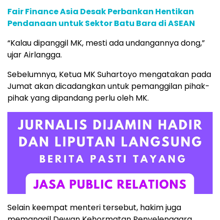
Fair Finance Asia Desak Perbankan Hentikan
Pendanaan untuk Sektor Batu Bara di ASEAN
“Kalau dipanggil MK, mesti ada undangannya dong,”
ujar Airlangga.
Sebelumnya, Ketua MK Suhartoyo mengatakan pada
Jumat akan dicadangkan untuk pemanggilan pihak-
pihak yang dipandang perlu oleh MK.
Selain keempat menteri tersebut, hakim juga
memanggil Dewan Kehormatan Penyelenggara