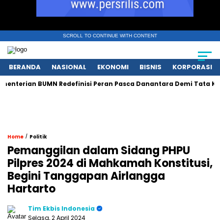
SCROLL TO CONTINUE WITH CONTENT
BERANDA
NASIONAL
EKONOMI
BISNIS
KORPORASI
ian BUMN Redefinisi Peran Pasca Danantara Demi Tata Kelola M
/
Home
Politik
Pemanggilan dalam Sidang PHPU
Pilpres 2024 di Mahkamah Konstitusi,
Begini Tanggapan Airlangga
Hartarto
Tim Ekbis Indonesia
Selasa, 2 April 2024