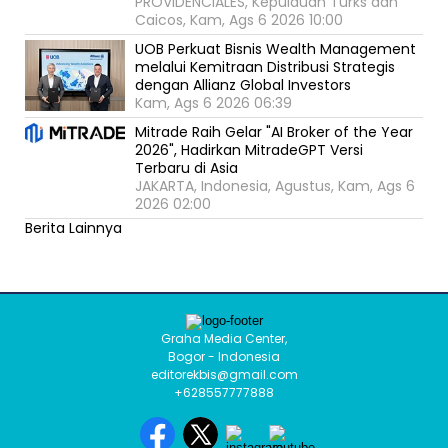
PROVIDENCIALES, Kepulauan Turks dan
Caicos, Kam, Ags 6 2026 10:00
UOB Perkuat Bisnis Wealth Management
melalui Kemitraan Distribusi Strategis
dengan Allianz Global Investors
Kam, Ags 6 2026 06:39
Mitrade Raih Gelar "AI Broker of the Year
2026", Hadirkan MitradeGPT Versi
Terbaru di Asia
JAKARTA, Indonesia, Agustus, Kam, Ags 6
2026 02:00
Berita Lainnya
Graha Media Center,
Bogor - Indonesia
editorekbis@gmail.com
+628557777888