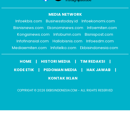
MEDIA NETWORK
Infoekbis.com
Businesstoday.id
Infoekonomi.com
Bisnisnews.com
Ekonominews.com
Infoemiten.com
Kongsinews.com
Infobumn.com
Bisnispost.com
Infofinansial.com
Hallobisnis.com
Infoesdm.com
Mediaemiten.com
Infotelko.com
Ekbisindonesia.com
HOME
HISTORI MEDIA
TIM REDAKSI
KODE ETIK
PEDOMAN MEDIA
HAK JAWAB
KONTAK IKLAN
COPYRIGHT © 2026 EKBISINDONESIA.COM - ALL RIGHTS RESERVED