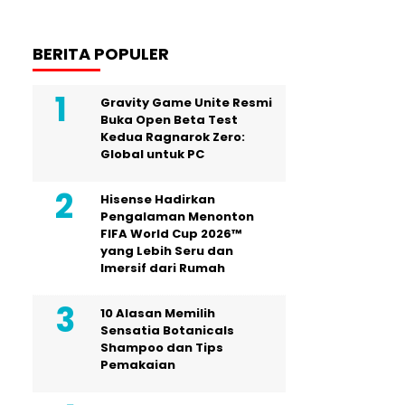
BERITA POPULER
Gravity Game Unite Resmi
Buka Open Beta Test
Kedua Ragnarok Zero:
Global untuk PC
Hisense Hadirkan
Pengalaman Menonton
FIFA World Cup 2026™
yang Lebih Seru dan
Imersif dari Rumah
10 Alasan Memilih
Sensatia Botanicals
Shampoo dan Tips
Pemakaian