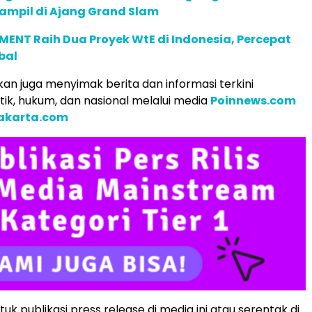
ampil di Ajang Grand Slam
ENT Raih Dua Proyek WtE di Indonesia, Percepat
bal
an juga menyimak berita dan informasi terkini
tik, hukum, dan nasional melalui media
Poinnews.com
akarta.com
k publikasi press release di media ini atau serentak di