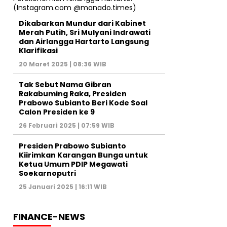
Dikabarkan Mundur dari Kabinet
Merah Putih, Sri Mulyani Indrawati
dan Airlangga Hartarto Langsung
Klarifikasi
20 Maret 2025 | 08:36 WIB
Tak Sebut Nama Gibran
Rakabuming Raka, Presiden
Prabowo Subianto Beri Kode Soal
Calon Presiden ke 9
26 Februari 2025 | 07:59 WIB
Presiden Prabowo Subianto
Kiirimkan Karangan Bunga untuk
Ketua Umum PDIP Megawati
Soekarnoputri
25 Januari 2025 | 16:11 WIB
FINANCE-NEWS