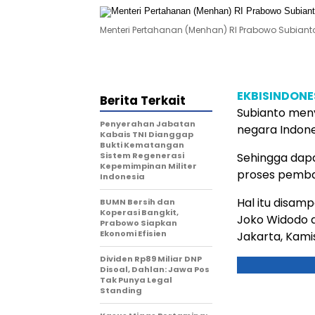
Menteri Pertahanan (Menhan) RI Prabowo Subianto
EKBISINDONE
Berita Terkait
Subianto men
Penyerahan Jabatan
negara Indone
Kabais TNI Dianggap
Bukti Kematangan
Sistem Regenerasi
Sehingga dapa
Kepemimpinan Militer
proses pemb
Indonesia
Hal itu disam
BUMN Bersih dan
Koperasi Bangkit,
Joko Widodo d
Prabowo Siapkan
Ekonomi Efisien
Jakarta, Kami
Dividen Rp89 Miliar DNP
Disoal, Dahlan: Jawa Pos
Tak Punya Legal
Standing