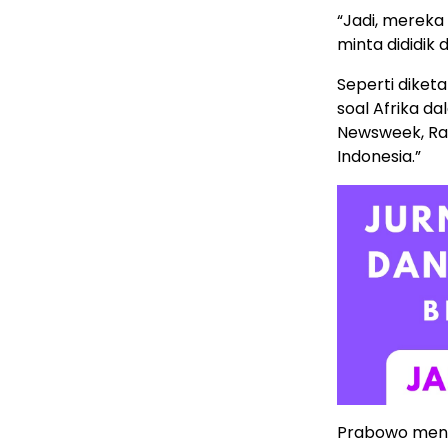
“Jadi, mereka
minta dididik d
Seperti dike
soal Afrika da
Newsweek, Rab
Indonesia.”
Prabowo mene