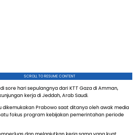
SCROLL TO RESUME CONTENT
jadi sore hari sepulangnya dari KTT Gaza di Amman,
unjungan kerja di Jeddah, Arab Saudi.
tu dikemukakan Prabowo saat ditanya oleh awak media
 satu fokus program kebijakan pemerintahan periode
emperluas dan melanjutkan kerja sama yang kuat