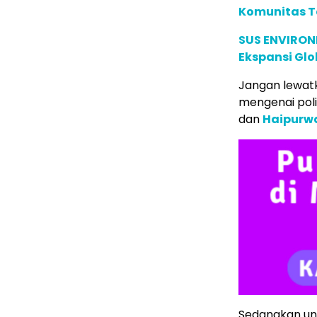
Komunitas T
SUS ENVIRONM
Ekspansi Glo
Jangan lewatk
mengenai poli
dan
Haipurw
Sedangkan untu