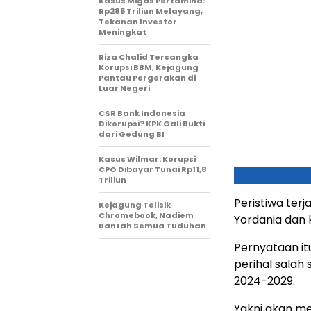
Kasus Migas Pertamina:
Rp285 Triliun Melayang,
Tekanan Investor
Meningkat
Riza Chalid Tersangka
Korupsi BBM, Kejagung
Pantau Pergerakan di
Luar Negeri
CSR Bank Indonesia
Dikorupsi? KPK Gali Bukti
dari Gedung BI
Kasus Wilmar: Korupsi
CPO Dibayar Tunai Rp11,8
Triliun
Peristiwa ter
Kejagung Telisik
Chromebook, Nadiem
Yordania dan k
Bantah Semua Tuduhan
Pernyataan i
perihal salah
2024-2029.
Yakni akan m