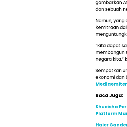
gambarkan Af
dan sebuah ne
Namun, yang 
kemitraan da
menguntungka
“Kita dapat s
membangun si
negara kita,”
Sempatkan un
ekonomi dan b
Mediaemite
Baca Juga:
Shueisha Pe
Platform Ma
Haier Ganden