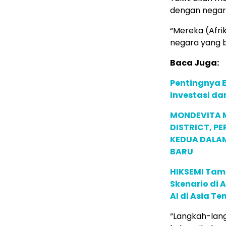
dengan negara
“Mereka (Afrik
negara yang 
Baca Juga:
Pentingnya E
Investasi da
MONDEVITA 
DISTRICT, P
KEDUA DALA
BARU
HIKSEMI Tam
Skenario di
AI di Asia T
“Langkah-langk