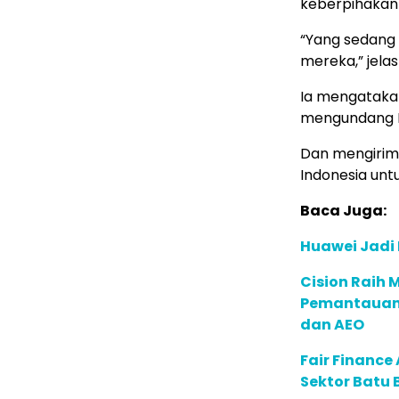
keberpihakan 
“Yang sedang 
mereka,” jela
Ia mengataka
mengundang Pr
Dan mengirim
Indonesia unt
Baca Juga:
Huawei Jadi
Cision Raih
Pemantauan d
dan AEO
Fair Financ
Sektor Batu 