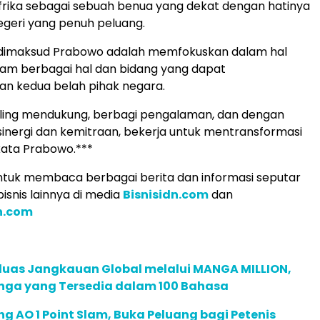
rika sebagai sebuah benua yang dekat dengan hatinya
geri yang penuh peluang.
dimaksud Prabowo adalah memfokuskan dalam hal
lam berbagai hal dan bidang yang dapat
n kedua belah pihak negara.
aling mendukung, berbagi pengalaman, dan dengan
nergi dan kemitraan, bekerja untuk mentransformasi
 kata Prabowo.***
tuk membaca berbagai berita dan informasi seputar
isnis lainnya di media
Bisnisidn.com
dan
n.com
rluas Jangkauan Global melalui MANGA MILLION,
nga yang Tersedia dalam 100 Bahasa
g AO 1 Point Slam, Buka Peluang bagi Petenis