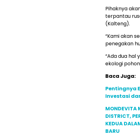
Pihaknya akan
terpantau rus
(Kalteng).
“Kami akan s
penegakan huk
“Ada dua hal y
ekologi pohon
Baca Juga:
Pentingnya E
Investasi da
MONDEVITA 
DISTRICT, P
KEDUA DALA
BARU