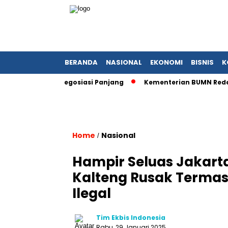
BERANDA
NASIONAL
EKONOMI
BISNIS
K
tu Dekade Negosiasi Panjang
Kementerian BUMN Redefinisi 
Home
Nasional
/
Hampir Seluas Jakarta
Kalteng Rusak Terma
Ilegal
Tim Ekbis Indonesia
Rabu, 29 Januari 2025