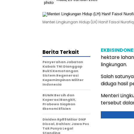
Menteri Lingkungan Hidup (LH) Hanif Faisol Nurofiq
EKBISINDONE
Berita Terkait
hektare laha
Penyerahan Jabatan
lingkungan.
Kabais TNI Dianggap
Bukti Kematangan
Sistem Regenerasi
Salah satunya
Kepemimpinan Militer
diduga hasil 
Indonesia
Menteri Lingk
BUMN Bersih dan
Koperasi Bangkit,
tersebut dala
Prabowo Siapkan
Ekonomi Efisien
Dividen Rp89 Miliar DNP
Disoal, Dahlan: Jawa Pos
Tak Punya Legal
Standing