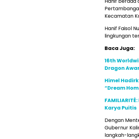
Hanif berada d
Pertambangan 
Kecamatan Kat
Hanif Faisol 
lingkungan ter
Baca Juga:
16th Worldwi
Dragon Award
Himel Hadirk
“Dream Hom
FAMILIARITÉ
Karya Puitis
Dengan Menter
Gubernur Kal
langkah-lang