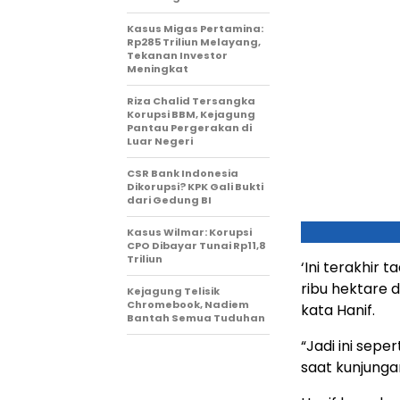
Kasus Migas Pertamina:
Rp285 Triliun Melayang,
Tekanan Investor
Meningkat
Riza Chalid Tersangka
Korupsi BBM, Kejagung
Pantau Pergerakan di
Luar Negeri
CSR Bank Indonesia
Dikorupsi? KPK Gali Bukti
dari Gedung BI
Kasus Wilmar: Korupsi
CPO Dibayar Tunai Rp11,8
Triliun
‘Ini terakhir 
ribu hektare d
Kejagung Telisik
Chromebook, Nadiem
kata Hanif.
Bantah Semua Tuduhan
“Jadi ini sepe
saat kunjungan