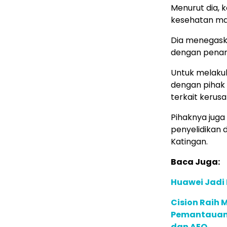
Menurut dia, 
kesehatan man
Dia menegask
dengan penan
Untuk melakuk
dengan pihak
terkait kerus
Pihaknya juga
penyelidikan 
Katingan.
Baca Juga:
Huawei Jadi
Cision Raih
Pemantauan d
dan AEO