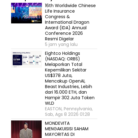
16th Worldwide Chinese
Life Insurance
Congress &
International Dragon
Award (IDA) Annual
Conference 2026
Resmi Digelar
5 jam yang lalu
Eightco Holdings
(NASDAQ: ORBS)
Melaporkan Total
Kepemilikan Sekitar
US$378 Juta,
Mencakup OpenAI,
Beast Industries, Lebih
dari 16.000 ETH, dan
Hampir 302 Juta Token
WLD
EASTON, Pennsylvania,
Sab, Ags 8 2026 01:28
MONDEVITA
MENGAKUISISI SAHAM
MAYORITAS DI