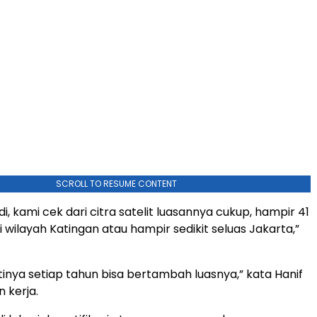
SCROLL TO RESUME CONTENT
tadi, kami cek dari citra satelit luasannya cukup, hampir 41
i wilayah Katingan atau hampir sedikit seluas Jakarta,”
rtinya setiap tahun bisa bertambah luasnya,” kata Hanif
 kerja.