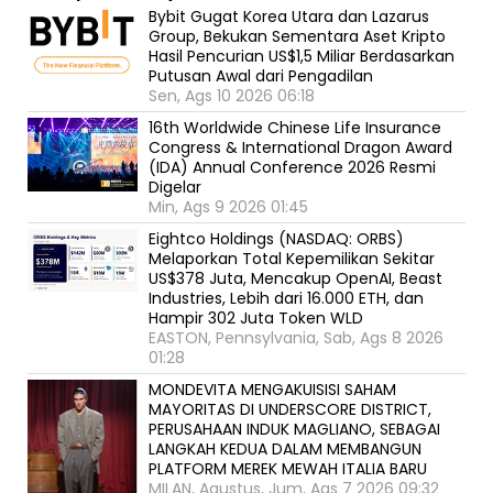
Bybit Gugat Korea Utara dan Lazarus
Group, Bekukan Sementara Aset Kripto
Hasil Pencurian US$1,5 Miliar Berdasarkan
Putusan Awal dari Pengadilan
Sen, Ags 10 2026 06:18
16th Worldwide Chinese Life Insurance
Congress & International Dragon Award
(IDA) Annual Conference 2026 Resmi
Digelar
Min, Ags 9 2026 01:45
Eightco Holdings (NASDAQ: ORBS)
Melaporkan Total Kepemilikan Sekitar
US$378 Juta, Mencakup OpenAI, Beast
Industries, Lebih dari 16.000 ETH, dan
Hampir 302 Juta Token WLD
EASTON, Pennsylvania, Sab, Ags 8 2026
01:28
MONDEVITA MENGAKUISISI SAHAM
MAYORITAS DI UNDERSCORE DISTRICT,
PERUSAHAAN INDUK MAGLIANO, SEBAGAI
LANGKAH KEDUA DALAM MEMBANGUN
PLATFORM MEREK MEWAH ITALIA BARU
MILAN, Agustus, Jum, Ags 7 2026 09:32