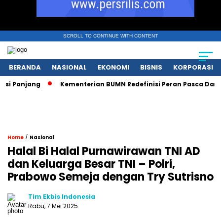
SCROLL TO CONTINUE WITH CONTENT
BERANDA
NASIONAL
EKONOMI
BISNIS
KORPORASI
njang
Kementerian BUMN Redefinisi Peran Pasca Danantara
/
Home
Nasional
Halal Bi Halal Purnawirawan TNI AD
dan Keluarga Besar TNI – Polri,
Prabowo Semeja dengan Try Sutrisno
Tim Ekbis Indonesia
Rabu, 7 Mei 2025