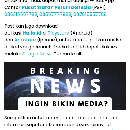
Untuk informasi, dapat menghubungi WhatsApp
Center
Pusat Siaran Pers Indonesia
(PSPI):
085315557788
,
08557777888
,
087815557788
Pastikan juga download
aplikasi
Hallo.id
di
Playstore
(Android)
dan
Appstore
(iphone), untuk mendapatkan aneka
artikel yang menarik. Media Hallo.id dapat diakses
melalui
Google News
. Terima kasih.
Sempatkan untuk membaca berbagai berita dan
informasi seputar ekonomi dan bisnis lainnya di