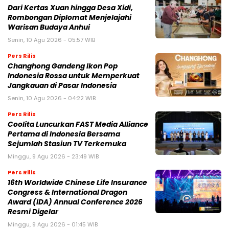
Dari Kertas Xuan hingga Desa Xidi,
Rombongan Diplomat Menjelajahi
Warisan Budaya Anhui
Senin, 10 Agu 2026 - 05:57 WIB
Pers Rilis
Changhong Gandeng Ikon Pop
Indonesia Rossa untuk Memperkuat
Jangkauan di Pasar Indonesia
Senin, 10 Agu 2026 - 04:22 WIB
Pers Rilis
Coolita Luncurkan FAST Media Alliance
Pertama di Indonesia Bersama
Sejumlah Stasiun TV Terkemuka
Minggu, 9 Agu 2026 - 23:49 WIB
Pers Rilis
16th Worldwide Chinese Life Insurance
Congress & International Dragon
Award (IDA) Annual Conference 2026
Resmi Digelar
Minggu, 9 Agu 2026 - 01:45 WIB