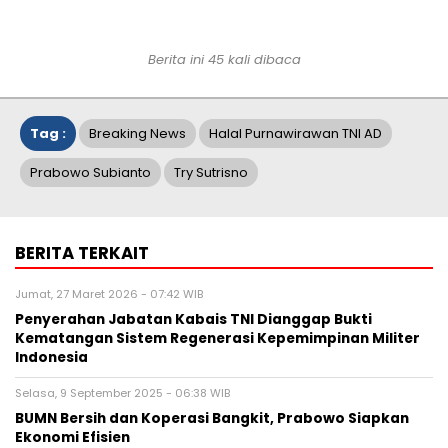
Berita ini 45 kali dibaca
Tag :
Breaking News
Halal Purnawirawan TNI AD
Prabowo Subianto
Try Sutrisno
BERITA TERKAIT
Jumat, 27 Maret 2026 - 07:42 WIB
Penyerahan Jabatan Kabais TNI Dianggap Bukti
Kematangan Sistem Regenerasi Kepemimpinan Militer
Indonesia
Selasa, 9 September 2025 - 06:38 WIB
BUMN Bersih dan Koperasi Bangkit, Prabowo Siapkan
Ekonomi Efisien