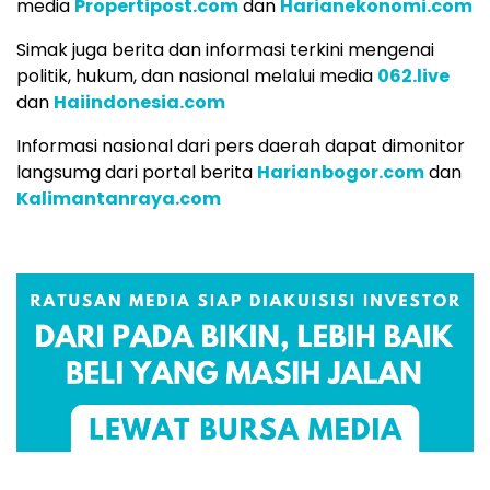
media
Propertipost.com
dan
Harianekonomi.com
Simak juga berita dan informasi terkini mengenai
politik, hukum, dan nasional melalui media
062.live
dan
Haiindonesia.com
Informasi nasional dari pers daerah dapat dimonitor
langsumg dari portal berita
Harianbogor.com
dan
Kalimantanraya.com