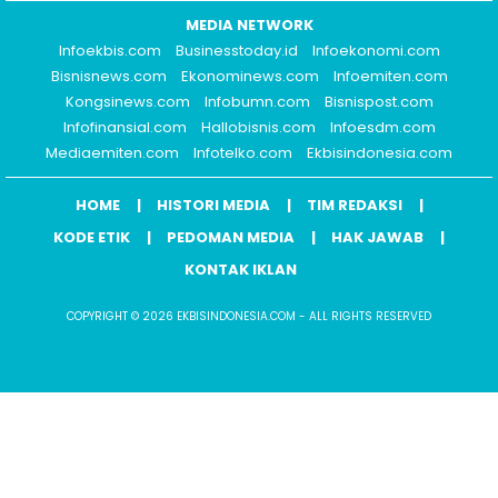
MEDIA NETWORK
Infoekbis.com
Businesstoday.id
Infoekonomi.com
Bisnisnews.com
Ekonominews.com
Infoemiten.com
Kongsinews.com
Infobumn.com
Bisnispost.com
Infofinansial.com
Hallobisnis.com
Infoesdm.com
Mediaemiten.com
Infotelko.com
Ekbisindonesia.com
HOME
HISTORI MEDIA
TIM REDAKSI
KODE ETIK
PEDOMAN MEDIA
HAK JAWAB
KONTAK IKLAN
COPYRIGHT © 2026 EKBISINDONESIA.COM - ALL RIGHTS RESERVED