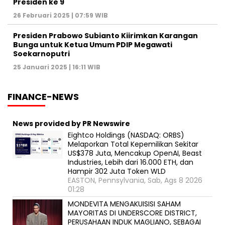
Presiden ke 9
26 Februari 2025 | 07:59 WIB
Presiden Prabowo Subianto Kiirimkan Karangan
Bunga untuk Ketua Umum PDIP Megawati
Soekarnoputri
25 Januari 2025 | 16:11 WIB
FINANCE-NEWS
News provided by PR Newswire
Eightco Holdings (NASDAQ: ORBS)
Melaporkan Total Kepemilikan Sekitar
US$378 Juta, Mencakup OpenAI, Beast
Industries, Lebih dari 16.000 ETH, dan
Hampir 302 Juta Token WLD
EASTON, Pennsylvania, Sab, Ags 8 2026
01:28
MONDEVITA MENGAKUISISI SAHAM
MAYORITAS DI UNDERSCORE DISTRICT,
PERUSAHAAN INDUK MAGLIANO, SEBAGAI