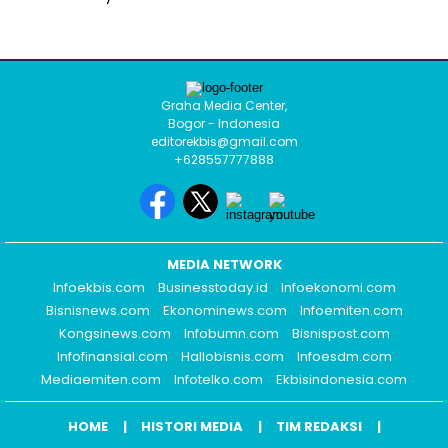
Graha Media Center,
Bogor - Indonesia
editorekbis@gmail.com
+628557777888
MEDIA NETWORK
Infoekbis.com
Businesstoday.id
Infoekonomi.com
Bisnisnews.com
Ekonominews.com
Infoemiten.com
Kongsinews.com
Infobumn.com
Bisnispost.com
Infofinansial.com
Hallobisnis.com
Infoesdm.com
Mediaemiten.com
Infotelko.com
Ekbisindonesia.com
HOME
HISTORI MEDIA
TIM REDAKSI