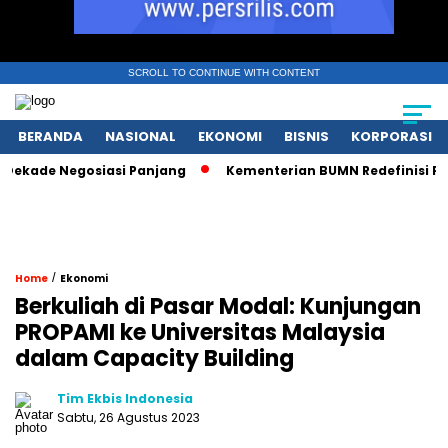
SCROLL TO CONTINUE WITH CONTENT
BERANDA
NASIONAL
EKONOMI
BISNIS
KORPORASI
e Negosiasi Panjang
Kementerian BUMN Redefinisi Peran Pa
/
Home
Ekonomi
Berkuliah di Pasar Modal: Kunjungan
PROPAMI ke Universitas Malaysia
dalam Capacity Building
Tim Ekbis Indonesia
Sabtu, 26 Agustus 2023