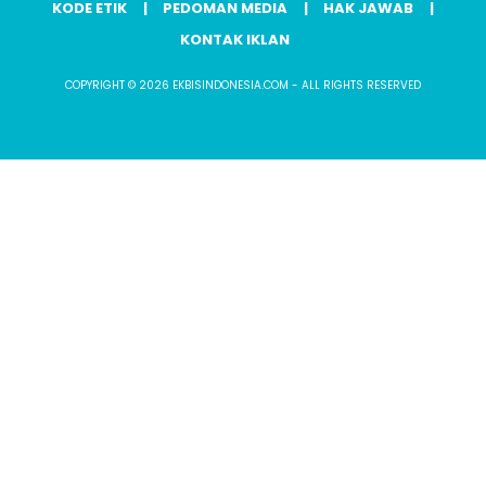
KODE ETIK
PEDOMAN MEDIA
HAK JAWAB
KONTAK IKLAN
COPYRIGHT © 2026 EKBISINDONESIA.COM - ALL RIGHTS RESERVED