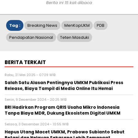
Berita ini 15 kali dibaca
Tag :
Breaking News
MenKopUKM
PDB
Pendapatan Nasional
Teten Masduki
BERITA TERKAIT
Rabu, 21 Mei 2025 - 07:29 WIB
Salah Satu Alasan Pentingnya UMKM Publikasi Press
Release, Biaya Tampil di Media Online Itu Hemai
Senin, 9 Desember 2024 - 20:25 WIB
BRI Hadirkan Program QRIS Usaha Mikro Indonesia
Tanpa Biaya MDR, Dukung Ekosistem Digital UMKM
Selasa, 3 Desember 2024 - 10:55 WIB
Hapus Utang Macet UMKM, Prabowo Subianto Sebut
Petani dan Nelayan Sekarang Lebih Semangat