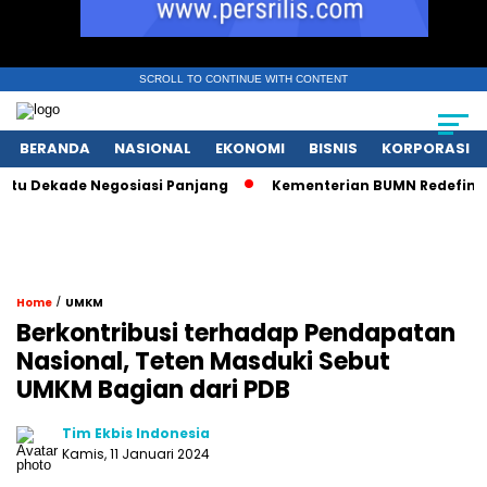
SCROLL TO CONTINUE WITH CONTENT
BERANDA
NASIONAL
EKONOMI
BISNIS
KORPORASI
 Dekade Negosiasi Panjang
Kementerian BUMN Redefinisi Pe
/
Home
UMKM
Berkontribusi terhadap Pendapatan
Nasional, Teten Masduki Sebut
UMKM Bagian dari PDB
Tim Ekbis Indonesia
Kamis, 11 Januari 2024