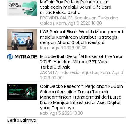
KuCoin Pay Perluas Pemanfaatan
Stablecoin melalui Solusi Gift Card
untuk Pelaku Usaha
PROVIDENCIALES, Kepulauan Turks dan
Caicos, Kam, Ags 6 2026 10:00
UOB Perkuat Bisnis Wealth Management
melalui Kemitraan Distribusi Strategis
dengan Allianz Global Investors
Kam, Ags 6 2026 06:39
Mitrade Raih Gelar "AI Broker of the Year
2026", Hadirkan MitradeGPT Versi
Terbaru di Asia
JAKARTA, Indonesia, Agustus, Kam, Ags 6
2026 02:00
CoinGecko Research: Perjalanan KuCoin
Selama Sembilan Tahun Terakhir
Mencerminkan Transformasi dari Bursa
Kripto Menjadi Infrastruktur Aset Digital
yang Tepercaya
Rab, Ags 5 2026 13:38
Berita Lainnya