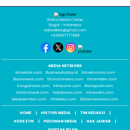
Graha Media Center,
Bogor - Indonesia
editorekbis@gmail.com
+628557777888
MEDIA NETWORK
Infoekbis.com
Businesstoday.id
Infoekonomi.com
Bisnisnews.com
Ekonominews.com
Infoemiten.com
Kongsinews.com
Infobumn.com
Bisnispost.com
Infofinansial.com
Hallobisnis.com
Infoesdm.com
Mediaemiten.com
Infotelko.com
Ekbisindonesia.com
HOME
HISTORI MEDIA
TIM REDAKSI
KODE ETIK
PEDOMAN MEDIA
HAK JAWAB
KONTAK IKLAN