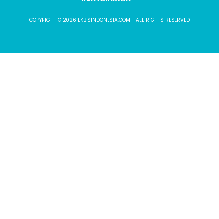
COPYRIGHT © 2026 EKBISINDONESIA.COM - ALL RIGHTS RESERVED