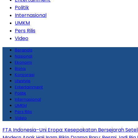
Politik
Internasional
UMKM
Pers Rilis
Video
Beranda
Nasional
Ekonomi
Bisnis
Korporasi
Lifestyle
Entertainment
Politik
Internasional
UMKM
Pers Rilis
Video
FTA Indonesia–Uni Eropa: Kesepakatan Bersejarah Sete
Modern
Anak Haji Isam Bikin Drama Baru: Resmi Jadi Big