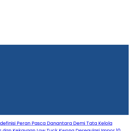
efinisi Peran Pasca Danantara Demi Tata Kelola
s dan Kekayaan Low Tuck Kwong
Deregulasi Impor 10