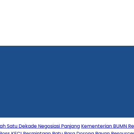
lah Satu Dekade Negosiasi Panjang
Kementerian BUMN Red
 Boss KFC!
Permintaan Batu Bara Dorong Bayan Resource