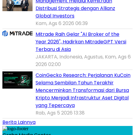
Management melalui Kemitraan
Distribusi Strategis dengan Allianz
Global Investors
Kam, Ags 6 2026 06:39
Mitrade Raih Gelar "AI Broker of the
Year 2026", Hadirkan MitradeGPT Versi
Terbaru di Asia
JAKARTA, Indonesia, Agustus, Kam, Ags 6
2026 02:00
CoinGecko Research: Perjalanan KuCoin
Selama Sembilan Tahun Terakhir
Mencerminkan Transformasi dari Bursa
Kripto Menjadi Infrastruktur Aset Digital
yang Tepercaya
Rab, Ags 5 2026 13:38
Berita Lainnya