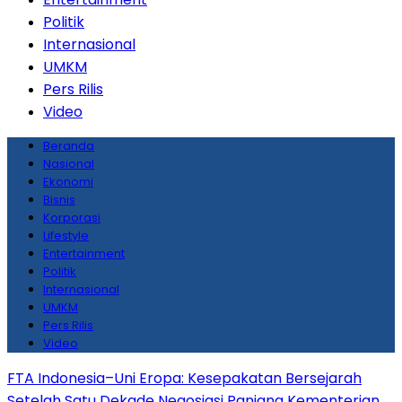
Politik
Internasional
UMKM
Pers Rilis
Video
Beranda
Nasional
Ekonomi
Bisnis
Korporasi
Lifestyle
Entertainment
Politik
Internasional
UMKM
Pers Rilis
Video
FTA Indonesia–Uni Eropa: Kesepakatan Bersejarah
Setelah Satu Dekade Negosiasi Panjang
Kementerian