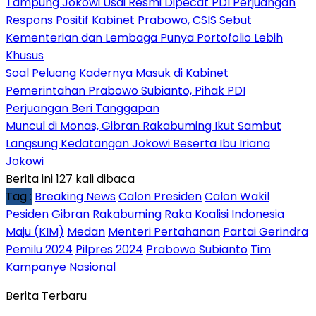
Tampung Jokowi Usai Resmi Dipecat PDI Perjuangan
Respons Positif Kabinet Prabowo, CSIS Sebut
Kementerian dan Lembaga Punya Portofolio Lebih
Khusus
Soal Peluang Kadernya Masuk di Kabinet
Pemerintahan Prabowo Subianto, Pihak PDI
Perjuangan Beri Tanggapan
Muncul di Monas, Gibran Rakabuming Ikut Sambut
Langsung Kedatangan Jokowi Beserta Ibu Iriana
Jokowi
Berita ini 127 kali dibaca
Tag :
Breaking News
Calon Presiden
Calon Wakil
Pesiden
Gibran Rakabuming Raka
Koalisi Indonesia
Maju (KIM)
Medan
Menteri Pertahanan
Partai Gerindra
Pemilu 2024
Pilpres 2024
Prabowo Subianto
Tim
Kampanye Nasional
Berita Terbaru