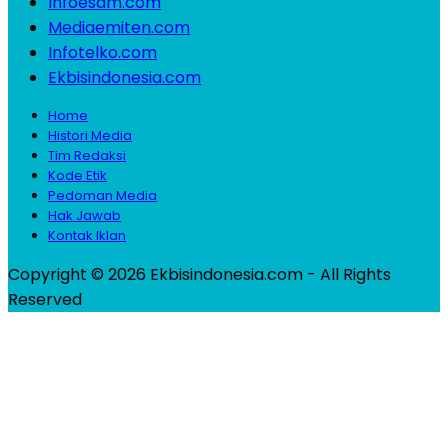
Infoesdm.com
Mediaemiten.com
Infotelko.com
Ekbisindonesia.com
Home
Histori Media
Tim Redaksi
Kode Etik
Pedoman Media
Hak Jawab
Kontak Iklan
Copyright © 2026 Ekbisindonesia.com - All Rights
Reserved