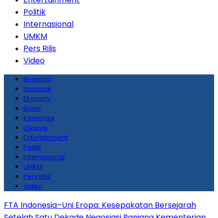
Politik
Internasional
UMKM
Pers Rilis
Video
Beranda
Nasional
Ekonomi
Bisnis
Korporasi
Lifestyle
Entertainment
Politik
Internasional
UMKM
Pers Rilis
Video
FTA Indonesia–Uni Eropa: Kesepakatan Bersejarah
Setelah Satu Dekade Negosiasi Panjang
Kementerian