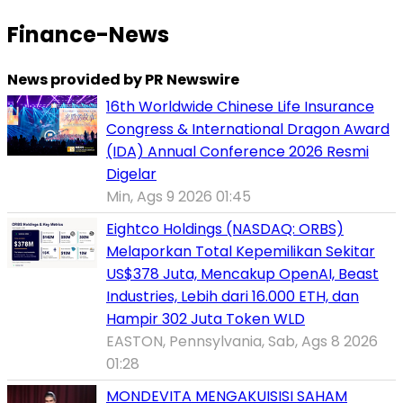
Finance-News
News provided by PR Newswire
16th Worldwide Chinese Life Insurance
Congress & International Dragon Award
(IDA) Annual Conference 2026 Resmi
Digelar
Min, Ags 9 2026 01:45
Eightco Holdings (NASDAQ: ORBS)
Melaporkan Total Kepemilikan Sekitar
US$378 Juta, Mencakup OpenAI, Beast
Industries, Lebih dari 16.000 ETH, dan
Hampir 302 Juta Token WLD
EASTON, Pennsylvania, Sab, Ags 8 2026
01:28
MONDEVITA MENGAKUISISI SAHAM