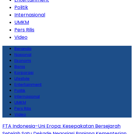
Politik
Internasional
UMKM
Pers Rilis
Video
Beranda
Nasional
Ekonomi
Bisnis
Korporasi
Lifestyle
Entertainment
Politik
Internasional
UMKM
Pers Rilis
Video
FTA Indonesia–Uni Eropa: Kesepakatan Bersejarah
Setelah Satu Dekade Negosiasi Panjang
Kementerian