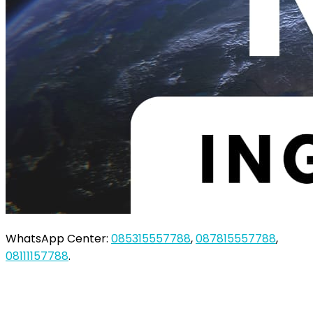
WhatsApp Center:
085315557788
,
087815557788
,
08111157788
.