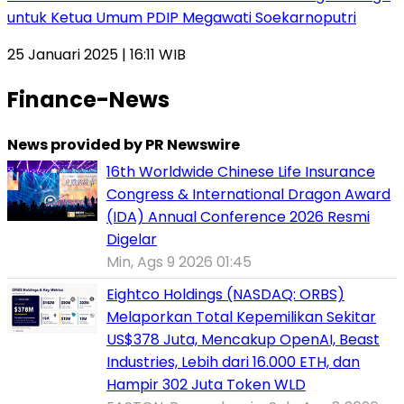
untuk Ketua Umum PDIP Megawati Soekarnoputri
25 Januari 2025 | 16:11 WIB
Finance-News
News provided by PR Newswire
16th Worldwide Chinese Life Insurance
Congress & International Dragon Award
(IDA) Annual Conference 2026 Resmi
Digelar
Min, Ags 9 2026 01:45
Eightco Holdings (NASDAQ: ORBS)
Melaporkan Total Kepemilikan Sekitar
US$378 Juta, Mencakup OpenAI, Beast
Industries, Lebih dari 16.000 ETH, dan
Hampir 302 Juta Token WLD