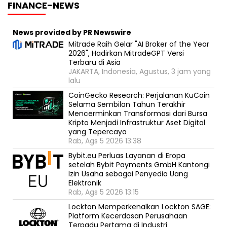
FINANCE-NEWS
News provided by PR Newswire
Mitrade Raih Gelar "AI Broker of the Year
2026", Hadirkan MitradeGPT Versi
Terbaru di Asia
JAKARTA, Indonesia, Agustus, 3 jam yang
lalu
CoinGecko Research: Perjalanan KuCoin
Selama Sembilan Tahun Terakhir
Mencerminkan Transformasi dari Bursa
Kripto Menjadi Infrastruktur Aset Digital
yang Tepercaya
Rab, Ags 5 2026 13:38
Bybit.eu Perluas Layanan di Eropa
setelah Bybit Payments GmbH Kantongi
Izin Usaha sebagai Penyedia Uang
Elektronik
Rab, Ags 5 2026 13:15
Lockton Memperkenalkan Lockton SAGE:
Platform Kecerdasan Perusahaan
Terpadu Pertama di Industri