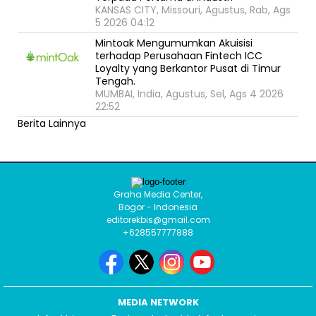
KANSAS CITY, Missouri, Agustus, Rab, Ags
5 2026 04:12
Mintoak Mengumumkan Akuisisi
terhadap Perusahaan Fintech ICC
Loyalty yang Berkantor Pusat di Timur
Tengah.
MUMBAI, India, Agustus, Sel, Ags 4 2026
22:52
Berita Lainnya
Graha Media Center,
Bogor - Indonesia
editorekbis@gmail.com
+628557777888
MEDIA NETWORK