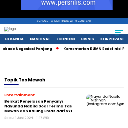
SCROLL TO CONTINUE WITH CONTENT
BERANDA
NASIONAL
EKONOMI
BISNIS
KORPORASI
ekade Negosiasi Panjang
Kementerian BUMN Redefinisi Pera
Topik
Tas Mewah
Entertainment
Berikut Penjelasan Penyanyi
Nayunda Nabila Soal Terima Tas
Mewah dan Kalung Emas dari SYL
Sabtu, 1 Juni 2024 - 11:17 WIB