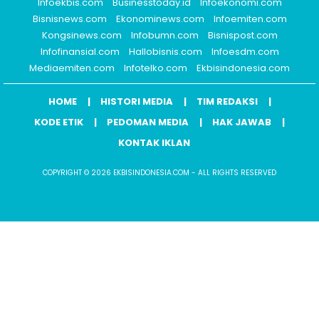
Infoekbis.com
Businesstoday.id
Infoekonomi.com
Bisnisnews.com
Ekonominews.com
Infoemiten.com
Kongsinews.com
Infobumn.com
Bisnispost.com
Infofinansial.com
Hallobisnis.com
Infoesdm.com
Mediaemiten.com
Infotelko.com
Ekbisindonesia.com
HOME
HISTORI MEDIA
TIM REDAKSI
KODE ETIK
PEDOMAN MEDIA
HAK JAWAB
KONTAK IKLAN
COPYRIGHT © 2026 EKBISINDONESIA.COM - ALL RIGHTS RESERVED