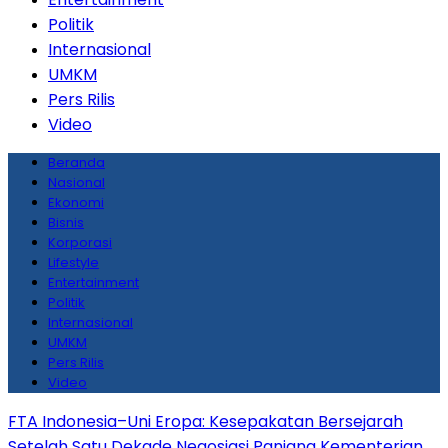
Politik
Internasional
UMKM
Pers Rilis
Video
Beranda
Nasional
Ekonomi
Bisnis
Korporasi
Lifestyle
Entertainment
Politik
Internasional
UMKM
Pers Rilis
Video
FTA Indonesia–Uni Eropa: Kesepakatan Bersejarah
Setelah Satu Dekade Negosiasi Panjang
Kementerian