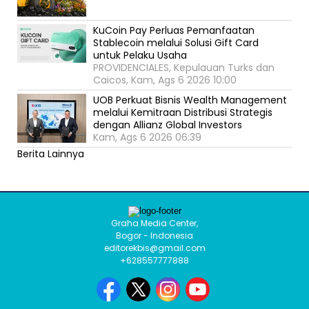
KuCoin Pay Perluas Pemanfaatan
Stablecoin melalui Solusi Gift Card
untuk Pelaku Usaha
PROVIDENCIALES, Kepulauan Turks dan
Caicos, Kam, Ags 6 2026 10:00
UOB Perkuat Bisnis Wealth Management
melalui Kemitraan Distribusi Strategis
dengan Allianz Global Investors
Kam, Ags 6 2026 06:39
Berita Lainnya
Graha Media Center,
Bogor - Indonesia
editorekbis@gmail.com
+628557777888