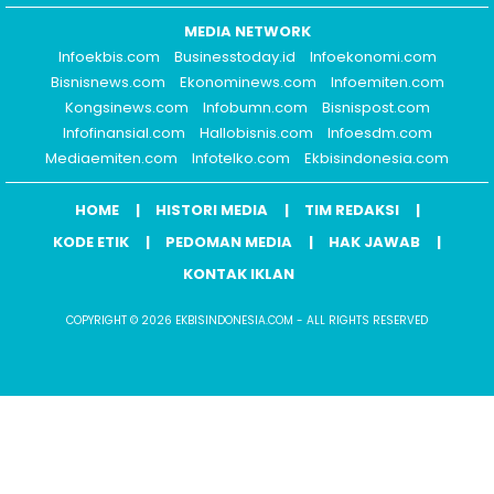
MEDIA NETWORK
Infoekbis.com
Businesstoday.id
Infoekonomi.com
Bisnisnews.com
Ekonominews.com
Infoemiten.com
Kongsinews.com
Infobumn.com
Bisnispost.com
Infofinansial.com
Hallobisnis.com
Infoesdm.com
Mediaemiten.com
Infotelko.com
Ekbisindonesia.com
HOME
HISTORI MEDIA
TIM REDAKSI
KODE ETIK
PEDOMAN MEDIA
HAK JAWAB
KONTAK IKLAN
COPYRIGHT © 2026 EKBISINDONESIA.COM - ALL RIGHTS RESERVED