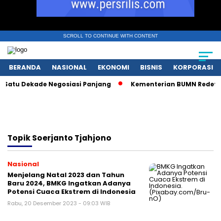
SCROLL TO CONTINUE WITH CONTENT
BERANDA
NASIONAL
EKONOMI
BISNIS
KORPORASI
atu Dekade Negosiasi Panjang
Kementerian BUMN Redefinisi
Topik
Soerjanto Tjahjono
Nasional
Menjelang Natal 2023 dan Tahun
Baru 2024, BMKG Ingatkan Adanya
Potensi Cuaca Ekstrem di Indonesia
Rabu, 20 Desember 2023 - 09:03 WIB