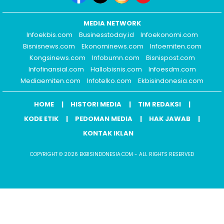
MEDIA NETWORK
Infoekbis.com
Businesstoday.id
Infoekonomi.com
Bisnisnews.com
Ekonominews.com
Infoemiten.com
Kongsinews.com
Infobumn.com
Bisnispost.com
Infofinansial.com
Hallobisnis.com
Infoesdm.com
Mediaemiten.com
Infotelko.com
Ekbisindonesia.com
HOME
HISTORI MEDIA
TIM REDAKSI
KODE ETIK
PEDOMAN MEDIA
HAK JAWAB
KONTAK IKLAN
COPYRIGHT © 2026 EKBISINDONESIA.COM - ALL RIGHTS RESERVED