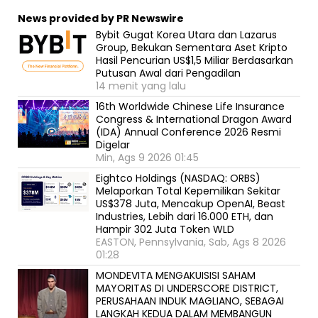
News provided by PR Newswire
Bybit Gugat Korea Utara dan Lazarus
Group, Bekukan Sementara Aset Kripto
Hasil Pencurian US$1,5 Miliar Berdasarkan
Putusan Awal dari Pengadilan
14 menit yang lalu
16th Worldwide Chinese Life Insurance
Congress & International Dragon Award
(IDA) Annual Conference 2026 Resmi
Digelar
Min, Ags 9 2026 01:45
Eightco Holdings (NASDAQ: ORBS)
Melaporkan Total Kepemilikan Sekitar
US$378 Juta, Mencakup OpenAI, Beast
Industries, Lebih dari 16.000 ETH, dan
Hampir 302 Juta Token WLD
EASTON, Pennsylvania, Sab, Ags 8 2026
01:28
MONDEVITA MENGAKUISISI SAHAM
MAYORITAS DI UNDERSCORE DISTRICT,
PERUSAHAAN INDUK MAGLIANO, SEBAGAI
LANGKAH KEDUA DALAM MEMBANGUN