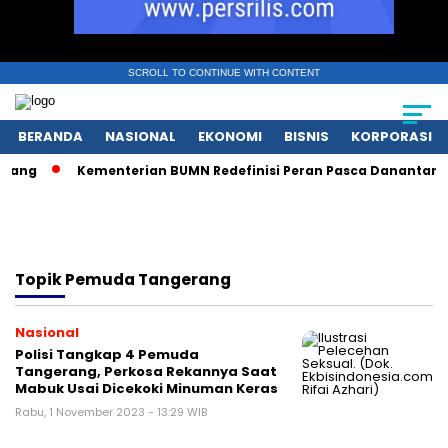
SCROLL TO CONTINUE WITH CONTENT
BERANDA
NASIONAL
EKONOMI
BISNIS
KORPORASI
ang
Kementerian BUMN Redefinisi Peran Pasca Danantara De
Topik
Pemuda Tangerang
Nasional
Polisi Tangkap 4 Pemuda
Tangerang, Perkosa Rekannya Saat
Mabuk Usai Dicekoki Minuman Keras
Rabu, 1 November 2023 - 13:29 WIB