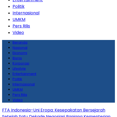
Politik
Internasional
UMKM
Pers Rilis
Video
Beranda
Nasional
Ekonomi
Bisnis
Korporasi
Lifestyle
Entertainment
Politik
Internasional
UMKM
Pers Rilis
Video
FTA Indonesia–Uni Eropa: Kesepakatan Bersejarah
Setelah Satu Dekade Negosiasi Panjang
Kementerian