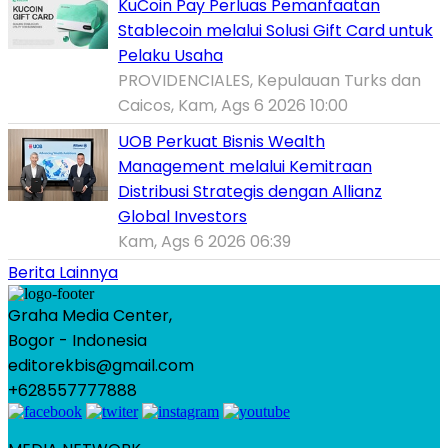
KuCoin Pay Perluas Pemanfaatan
Stablecoin melalui Solusi Gift Card untuk
Pelaku Usaha
PROVIDENCIALES, Kepulauan Turks dan
Caicos, Kam, Ags 6 2026 10:00
UOB Perkuat Bisnis Wealth
Management melalui Kemitraan
Distribusi Strategis dengan Allianz
Global Investors
Kam, Ags 6 2026 06:39
Berita Lainnya
Graha Media Center,
Bogor - Indonesia
editorekbis@gmail.com
+628557777888