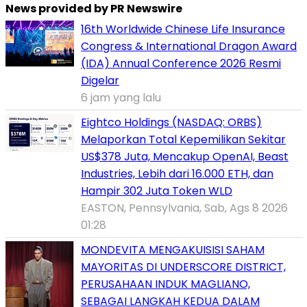
News provided by PR Newswire
16th Worldwide Chinese Life Insurance
Congress & International Dragon Award
(IDA) Annual Conference 2026 Resmi
Digelar
6 jam yang lalu
Eightco Holdings (NASDAQ: ORBS)
Melaporkan Total Kepemilikan Sekitar
US$378 Juta, Mencakup OpenAI, Beast
Industries, Lebih dari 16.000 ETH, dan
Hampir 302 Juta Token WLD
EASTON, Pennsylvania, Sab, Ags 8 2026
01:28
MONDEVITA MENGAKUISISI SAHAM
MAYORITAS DI UNDERSCORE DISTRICT,
PERUSAHAAN INDUK MAGLIANO,
SEBAGAI LANGKAH KEDUA DALAM