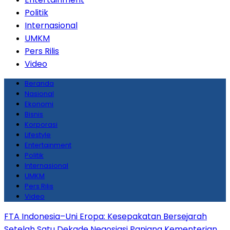
Politik
Internasional
UMKM
Pers Rilis
Video
Beranda
Nasional
Ekonomi
Bisnis
Korporasi
Lifestyle
Entertainment
Politik
Internasional
UMKM
Pers Rilis
Video
FTA Indonesia–Uni Eropa: Kesepakatan Bersejarah
Setelah Satu Dekade Negosiasi Panjang
Kementerian