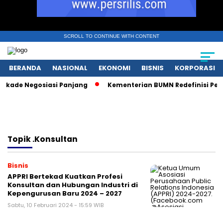
SCROLL TO CONTINUE WITH CONTENT
BERANDA
NASIONAL
EKONOMI
BISNIS
KORPORASI
kade Negosiasi Panjang
Kementerian BUMN Redefinisi Peran
Topik
.Konsultan
Bisnis
APPRI Bertekad Kuatkan Profesi
Konsultan dan Hubungan Industri di
Kepengurusan Baru 2024 – 2027
Sabtu, 10 Februari 2024 - 15:59 WIB