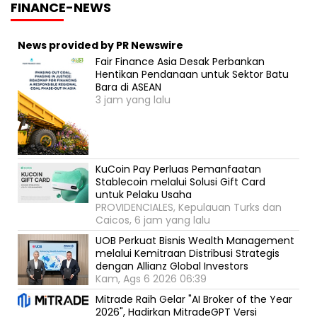
FINANCE-NEWS
News provided by PR Newswire
Fair Finance Asia Desak Perbankan
Hentikan Pendanaan untuk Sektor Batu
Bara di ASEAN
3 jam yang lalu
KuCoin Pay Perluas Pemanfaatan
Stablecoin melalui Solusi Gift Card
untuk Pelaku Usaha
PROVIDENCIALES, Kepulauan Turks dan
Caicos, 6 jam yang lalu
UOB Perkuat Bisnis Wealth Management
melalui Kemitraan Distribusi Strategis
dengan Allianz Global Investors
Kam, Ags 6 2026 06:39
Mitrade Raih Gelar "AI Broker of the Year
2026", Hadirkan MitradeGPT Versi