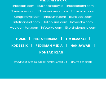
MEDIA NETWORK
Infoekbis.com
Businesstoday.id
Infoekonomi.com
Bisnisnews.com
Ekonominews.com
Infoemiten.com
Kongsinews.com
Infobumn.com
Bisnispost.com
Infofinansial.com
Hallobisnis.com
Infoesdm.com
Mediaemiten.com
Infotelko.com
Ekbisindonesia.com
HOME
HISTORI MEDIA
TIM REDAKSI
KODE ETIK
PEDOMAN MEDIA
HAK JAWAB
KONTAK IKLAN
COPYRIGHT © 2026 EKBISINDONESIA.COM - ALL RIGHTS RESERVED