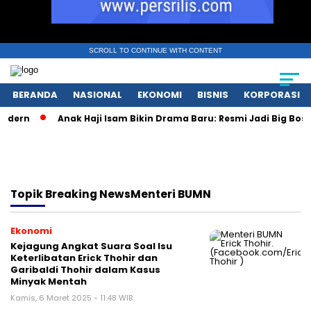
SCROLL TO CONTINUE WITH CONTENT
BERANDA
NASIONAL
EKONOMI
BISNIS
KORPORASI
dern
Anak Haji Isam Bikin Drama Baru: Resmi Jadi Big Boss K
Topik
Breaking NewsMenteri BUMN
Ekonomi
Kejagung Angkat Suara Soal Isu
Keterlibatan Erick Thohir dan
Garibaldi Thohir dalam Kasus
Minyak Mentah
Kamis, 6 Maret 2025 - 11:48 WIB