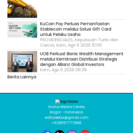
KuCoin Pay Perluas Pemanfaatan
Stablecoin melalui Solusi Gift Card
untuk Pelaku Usaha
PROVIDENCIALES, Kepulauan Turks dan
Caicos, Kam, Ags 6 2026 10:00
UOB Perkuat Bisnis Wealth Management
melalui Kemitraan Distribusi Strategis
dengan Allianz Global Investors
Kam, Ags 6 2026 06:39
Berita Lainnya
Graha Media Center,
Bogor - Indonesia
editorekbis@gmail.com
+628557777888