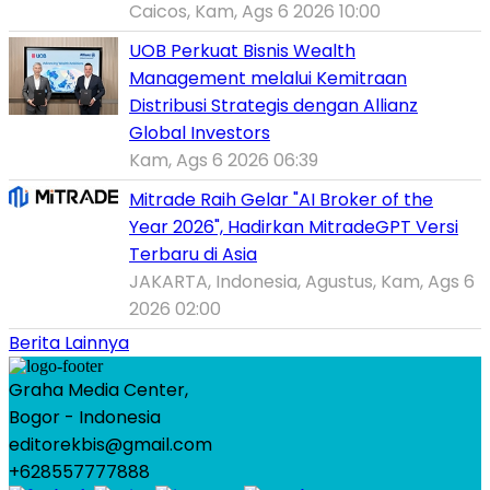
Caicos, Kam, Ags 6 2026 10:00
UOB Perkuat Bisnis Wealth
Management melalui Kemitraan
Distribusi Strategis dengan Allianz
Global Investors
Kam, Ags 6 2026 06:39
Mitrade Raih Gelar "AI Broker of the
Year 2026", Hadirkan MitradeGPT Versi
Terbaru di Asia
JAKARTA, Indonesia, Agustus, Kam, Ags 6
2026 02:00
Berita Lainnya
Graha Media Center,
Bogor - Indonesia
editorekbis@gmail.com
+628557777888