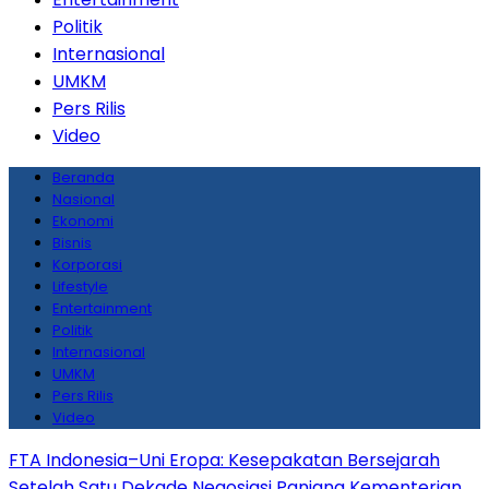
Politik
Internasional
UMKM
Pers Rilis
Video
Beranda
Nasional
Ekonomi
Bisnis
Korporasi
Lifestyle
Entertainment
Politik
Internasional
UMKM
Pers Rilis
Video
FTA Indonesia–Uni Eropa: Kesepakatan Bersejarah
Setelah Satu Dekade Negosiasi Panjang
Kementerian