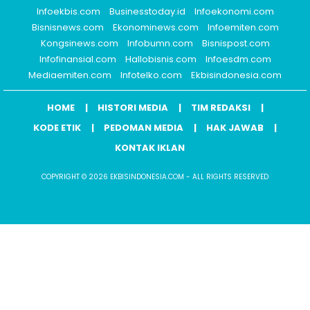
Infoekbis.com
Businesstoday.id
Infoekonomi.com
Bisnisnews.com
Ekonominews.com
Infoemiten.com
Kongsinews.com
Infobumn.com
Bisnispost.com
Infofinansial.com
Hallobisnis.com
Infoesdm.com
Mediaemiten.com
Infotelko.com
Ekbisindonesia.com
HOME
HISTORI MEDIA
TIM REDAKSI
KODE ETIK
PEDOMAN MEDIA
HAK JAWAB
KONTAK IKLAN
COPYRIGHT © 2026 EKBISINDONESIA.COM - ALL RIGHTS RESERVED