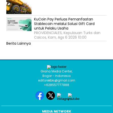
KuCoin Pay Perluas Pemanfaatan
Stablecoin melalui Solusi Gift Card
untuk Pelaku Usaha
PROVIDENCIALES, Kepulauan Turks dan
Caicos, Kam, Ags 6 2026 10:00
Berita Lainnya
Graha Media Center,
Bogor - Indonesia
editorekbis@gmail.com
+628557777888
MEDIA NETWORK