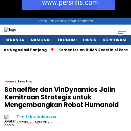
SCROLL TO CONTINUE WITH CONTENT
BERANDA
NASIONAL
EKONOMI
BISNIS
KORPORASI
Negosiasi Panjang
Kementerian BUMN Redefinisi Peran Pasc
/
Home
Pers Rilis
Schaeffler dan VinDynamics Jalin
Kemitraan Strategis untuk
Mengembangkan Robot Humanoid
Tim Ekbis Indonesia
Kamis, 23 April 2026