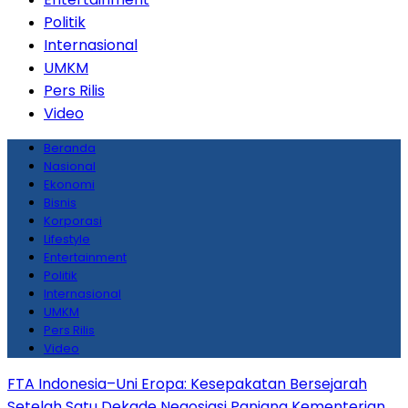
Politik
Internasional
UMKM
Pers Rilis
Video
Beranda
Nasional
Ekonomi
Bisnis
Korporasi
Lifestyle
Entertainment
Politik
Internasional
UMKM
Pers Rilis
Video
FTA Indonesia–Uni Eropa: Kesepakatan Bersejarah
Setelah Satu Dekade Negosiasi Panjang
Kementerian