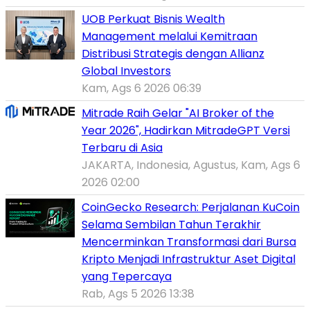
UOB Perkuat Bisnis Wealth
Management melalui Kemitraan
Distribusi Strategis dengan Allianz
Global Investors
Kam, Ags 6 2026 06:39
Mitrade Raih Gelar "AI Broker of the
Year 2026", Hadirkan MitradeGPT Versi
Terbaru di Asia
JAKARTA, Indonesia, Agustus, Kam, Ags 6
2026 02:00
CoinGecko Research: Perjalanan KuCoin
Selama Sembilan Tahun Terakhir
Mencerminkan Transformasi dari Bursa
Kripto Menjadi Infrastruktur Aset Digital
yang Tepercaya
Rab, Ags 5 2026 13:38