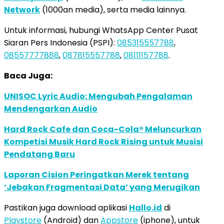
Network
(1000an media), serta media lainnya.
Untuk informasi, hubungi WhatsApp Center Pusat
Siaran Pers Indonesia (PSPI):
085315557788
,
08557777888
,
087815557788
,
08111157788
.
Baca Juga:
UNISOC Lyric Audio: Mengubah Pengalaman
Mendengarkan Audio
Hard Rock Cafe dan Coca-Cola® Meluncurkan
Kompetisi Musik Hard Rock Rising untuk Musisi
Pendatang Baru
Laporan Cision Peringatkan Merek tentang
‘Jebakan Fragmentasi Data’ yang Merugikan
Pastikan juga download aplikasi
Hallo.id
di
Playstore
(Android) dan
Appstore
(iphone), untuk