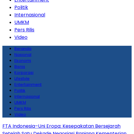
Politik
Internasional
UMKM
Pers Rilis
Video
Beranda
Nasional
Ekonomi
Bisnis
Korporasi
Lifestyle
Entertainment
Politik
Internasional
UMKM
Pers Rilis
Video
FTA Indonesia–Uni Eropa: Kesepakatan Bersejarah
Setelah Satu Dekade Negosiasi Panjang
Kementerian