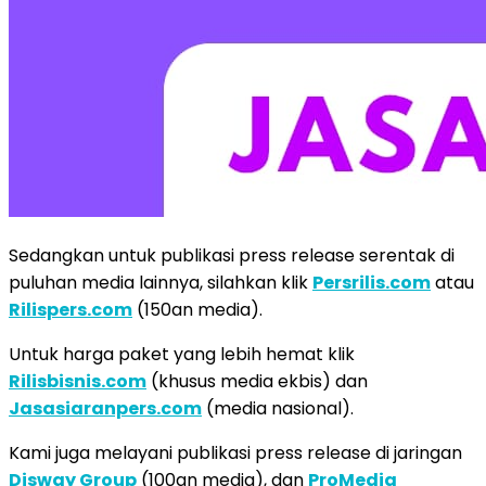
Sedangkan untuk publikasi press release serentak di
puluhan media lainnya, silahkan klik
Persrilis.com
atau
Rilispers.com
(150an media).
Untuk harga paket yang lebih hemat klik
Rilisbisnis.com
(khusus media ekbis) dan
Jasasiaranpers.com
(media nasional).
Kami juga melayani publikasi press release di jaringan
Disway Group
(100an media), dan
ProMedia