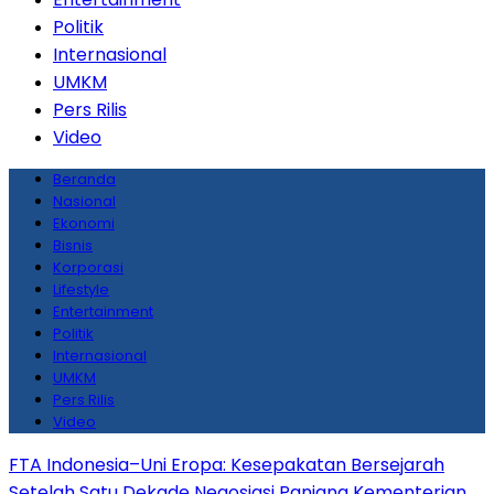
Politik
Internasional
UMKM
Pers Rilis
Video
Beranda
Nasional
Ekonomi
Bisnis
Korporasi
Lifestyle
Entertainment
Politik
Internasional
UMKM
Pers Rilis
Video
FTA Indonesia–Uni Eropa: Kesepakatan Bersejarah
Setelah Satu Dekade Negosiasi Panjang
Kementerian