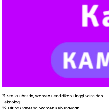
21. Stella Christie, Wamen Pendidikan Tinggi Sains dan
Teknologi
22. Giring Ganesha, Wamen Kebudayaan