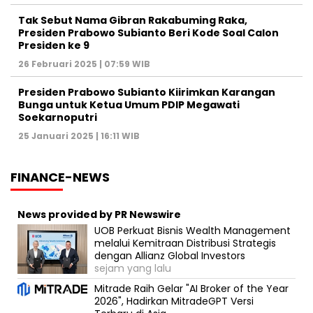
Tak Sebut Nama Gibran Rakabuming Raka,
Presiden Prabowo Subianto Beri Kode Soal Calon
Presiden ke 9
26 Februari 2025 | 07:59 WIB
Presiden Prabowo Subianto Kiirimkan Karangan
Bunga untuk Ketua Umum PDIP Megawati
Soekarnoputri
25 Januari 2025 | 16:11 WIB
FINANCE-NEWS
News provided by PR Newswire
UOB Perkuat Bisnis Wealth Management
melalui Kemitraan Distribusi Strategis
dengan Allianz Global Investors
sejam yang lalu
Mitrade Raih Gelar "AI Broker of the Year
2026", Hadirkan MitradeGPT Versi