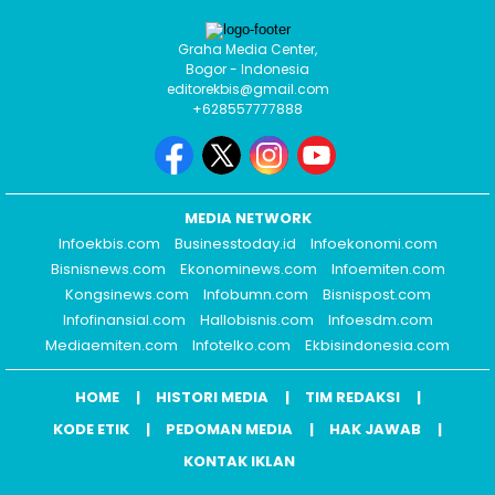
Graha Media Center,
Bogor - Indonesia
editorekbis@gmail.com
+628557777888
MEDIA NETWORK
Infoekbis.com
Businesstoday.id
Infoekonomi.com
Bisnisnews.com
Ekonominews.com
Infoemiten.com
Kongsinews.com
Infobumn.com
Bisnispost.com
Infofinansial.com
Hallobisnis.com
Infoesdm.com
Mediaemiten.com
Infotelko.com
Ekbisindonesia.com
HOME
HISTORI MEDIA
TIM REDAKSI
KODE ETIK
PEDOMAN MEDIA
HAK JAWAB
KONTAK IKLAN