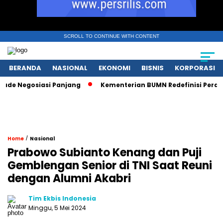
SCROLL TO CONTINUE WITH CONTENT
BERANDA
NASIONAL
EKONOMI
BISNIS
KORPORASI
 Negosiasi Panjang
Kementerian BUMN Redefinisi Peran Pas
/
Home
Nasional
Prabowo Subianto Kenang dan Puji
Gemblengan Senior di TNI Saat Reuni
dengan Alumni Akabri
Tim Ekbis Indonesia
Minggu, 5 Mei 2024