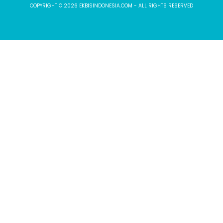
COPYRIGHT © 2026 EKBISINDONESIA.COM - ALL RIGHTS RESERVED