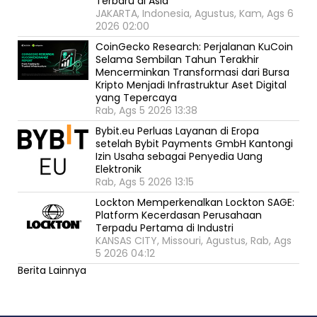
Terbaru di Asia
JAKARTA, Indonesia, Agustus, Kam, Ags 6
2026 02:00
CoinGecko Research: Perjalanan KuCoin
Selama Sembilan Tahun Terakhir
Mencerminkan Transformasi dari Bursa
Kripto Menjadi Infrastruktur Aset Digital
yang Tepercaya
Rab, Ags 5 2026 13:38
Bybit.eu Perluas Layanan di Eropa
setelah Bybit Payments GmbH Kantongi
Izin Usaha sebagai Penyedia Uang
Elektronik
Rab, Ags 5 2026 13:15
Lockton Memperkenalkan Lockton SAGE:
Platform Kecerdasan Perusahaan
Terpadu Pertama di Industri
KANSAS CITY, Missouri, Agustus, Rab, Ags
5 2026 04:12
Berita Lainnya