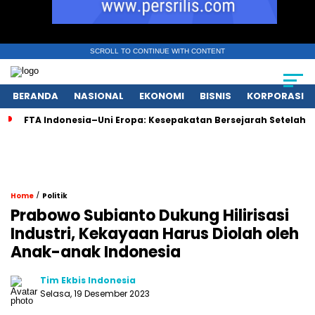
SCROLL TO CONTINUE WITH CONTENT
BERANDA
NASIONAL
EKONOMI
BISNIS
KORPORASI
FTA Indonesia–Uni Eropa: Kesepakatan Bersejarah Setelah 
/
Home
Politik
Prabowo Subianto Dukung Hilirisasi
Industri, Kekayaan Harus Diolah oleh
Anak-anak Indonesia
Tim Ekbis Indonesia
Selasa, 19 Desember 2023