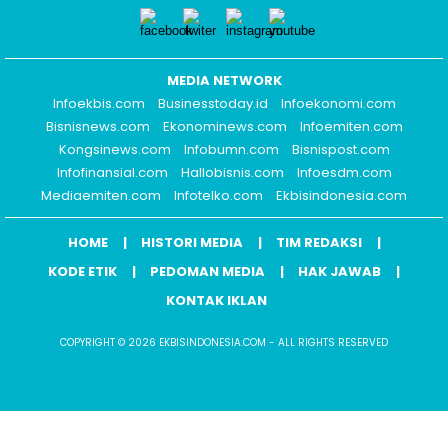
MEDIA NETWORK
Infoekbis.com
Businesstoday.id
Infoekonomi.com
Bisnisnews.com
Ekonominews.com
Infoemiten.com
Kongsinews.com
Infobumn.com
Bisnispost.com
Infofinansial.com
Hallobisnis.com
Infoesdm.com
Mediaemiten.com
Infotelko.com
Ekbisindonesia.com
HOME
HISTORI MEDIA
TIM REDAKSI
KODE ETIK
PEDOMAN MEDIA
HAK JAWAB
KONTAK IKLAN
COPYRIGHT © 2026 EKBISINDONESIA.COM - ALL RIGHTS RESERVED