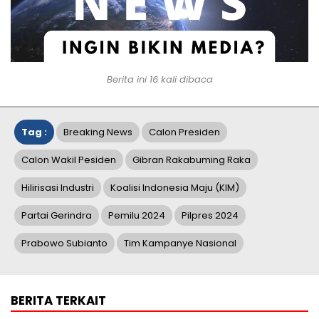
Berita ini 16 kali dibaca
Tag :
Breaking News
Calon Presiden
Calon Wakil Pesiden
Gibran Rakabuming Raka
Hilirisasi Industri
Koalisi Indonesia Maju (KIM)
Partai Gerindra
Pemilu 2024
Pilpres 2024
Prabowo Subianto
Tim Kampanye Nasional
BERITA TERKAIT