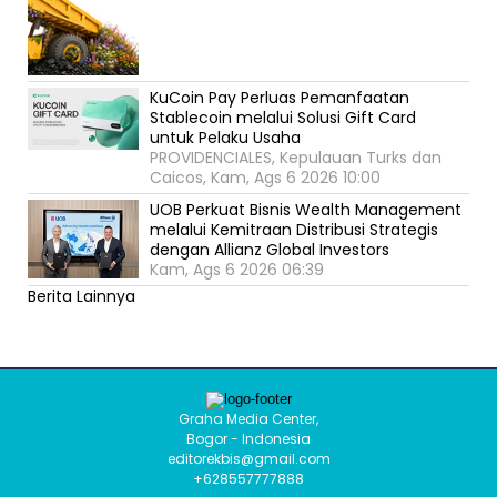
KuCoin Pay Perluas Pemanfaatan
Stablecoin melalui Solusi Gift Card
untuk Pelaku Usaha
PROVIDENCIALES, Kepulauan Turks dan
Caicos, Kam, Ags 6 2026 10:00
UOB Perkuat Bisnis Wealth Management
melalui Kemitraan Distribusi Strategis
dengan Allianz Global Investors
Kam, Ags 6 2026 06:39
Berita Lainnya
Graha Media Center,
Bogor - Indonesia
editorekbis@gmail.com
+628557777888