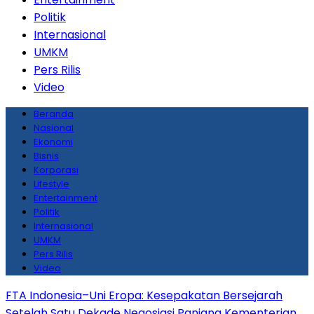
Politik
Internasional
UMKM
Pers Rilis
Video
Beranda
Nasional
Ekonomi
Bisnis
Korporasi
Lifestyle
Entertainment
Politik
Internasional
UMKM
Pers Rilis
Video
FTA Indonesia–Uni Eropa: Kesepakatan Bersejarah
Setelah Satu Dekade Negosiasi Panjang
Kementerian