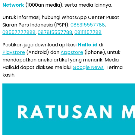
Network
(1000an media), serta media lainnya.
Untuk informasi, hubungi WhatsApp Center Pusat
Siaran Pers Indonesia (PSPI):
085315557788
,
08557777888
,
087815557788
,
08111157788
.
Pastikan juga download aplikasi
Hallo.id
di
Playstore
(Android) dan
Appstore
(iphone), untuk
mendapatkan aneka artikel yang menarik. Media
Hallo.id dapat diakses melalui
Google News
. Terima
kasih.