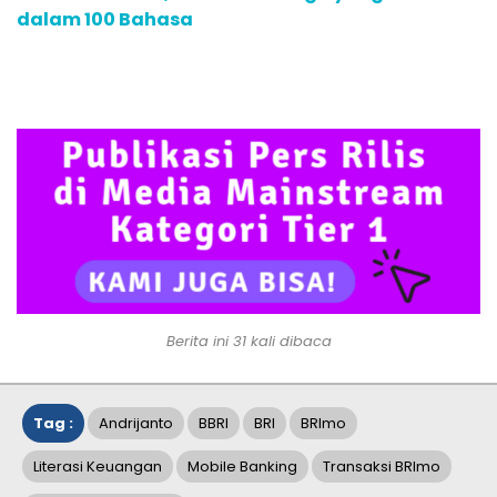
dalam 100 Bahasa
Berita ini 31 kali dibaca
Tag :
Andrijanto
BBRI
BRI
BRImo
Literasi Keuangan
Mobile Banking
Transaksi BRImo