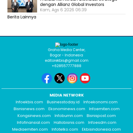
dengan Allianz Global Investors
Kam, Ags 6 2026 06:39
Berita Lainnya
Graha Media Center,
Bogor - Indonesia
editorekbis@gmail.com
+628557777888
MEDIA NETWORK
Infoekbis.com
Businesstoday.id
Infoekonomi.com
Bisnisnews.com
Ekonominews.com
Infoemiten.com
Kongsinews.com
Infobumn.com
Bisnispost.com
Infofinansial.com
Hallobisnis.com
Infoesdm.com
Mediaemiten.com
Infotelko.com
Ekbisindonesia.com