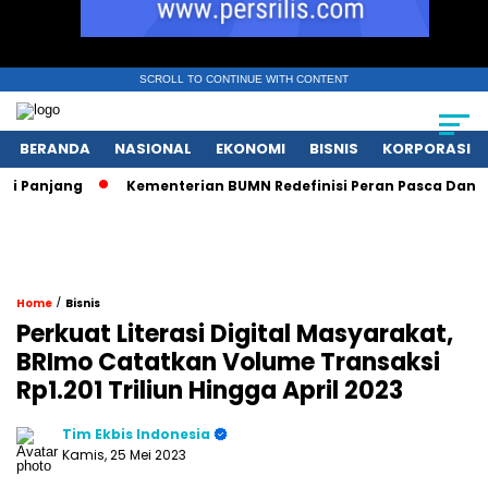
SCROLL TO CONTINUE WITH CONTENT
BERANDA
NASIONAL
EKONOMI
BISNIS
KORPORASI
njang
Kementerian BUMN Redefinisi Peran Pasca Danantara
/
Home
Bisnis
Perkuat Literasi Digital Masyarakat,
BRImo Catatkan Volume Transaksi
Rp1.201 Triliun Hingga April 2023
Tim Ekbis Indonesia
Kamis, 25 Mei 2023