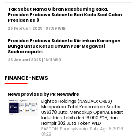
Tak Sebut Nama Gibran Rakabuming Raka,
Presiden Prabowo Subianto Beri Kode Soal Calon
Presiden ke 9
26 Februari 2025 | 07:59 WIB
Presiden Prabowo Subianto Kiirimkan Karangan
Bunga untuk Ketua Umum PDIP Megawati
Soekarnoputri
25 Januari 2025 | 16:11 WIB
FINANCE-NEWS
News provided by PR Newswire
Eightco Holdings (NASDAQ: ORBS)
Melaporkan Total Kepemilikan Sekitar
US$378 Juta, Mencakup OpenAI, Beast
Industries, Lebih dari 16.000 ETH, dan
Hampir 302 Juta Token WLD
EASTON, Pennsylvania, Sab, Ags 8 2026
01:28